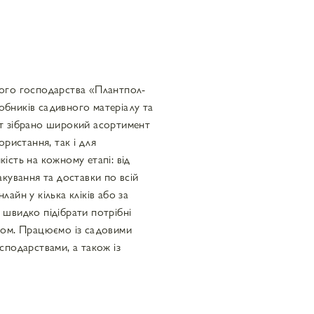
ого господарства «Плантпол-
обників садивного матеріалу та
Тут зібрано широкий асортимент
ристання, так і для
сть на кожному етапі: від
кування та доставки по всій
йн у кілька кліків або за
швидко підібрати потрібні
ором. Працюємо із садовими
подарствами, а також із