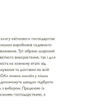
огу квіткового господарства
їнських виробників садивного
озеленення. Тут зібрано широкий
атного використання, так і для
сть на кожному етапі: від
кування та доставки по всій
OA» можна онлайн у кілька
и допоможуть швидко підібрати
ть з вибором. Працюємо із
ськими господарствами, а