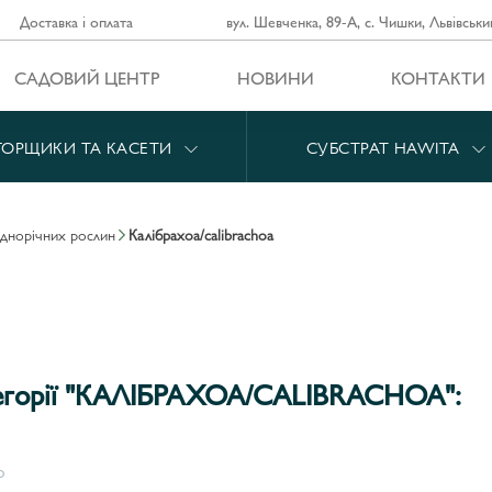
Доставка і оплата
вул. Шевченка, 89-А, с. Чишки, Львівськи
САДОВИЙ ЦЕНТР
НОВИНИ
КОНТАКТИ
ГОРЩИКИ ТА КАСЕТИ
СУБСТРАТ HAWITA
однорічних рослин
калібрахоа/calibrachoa
тегорії "КАЛІБРАХОА/CALIBRACHOA":