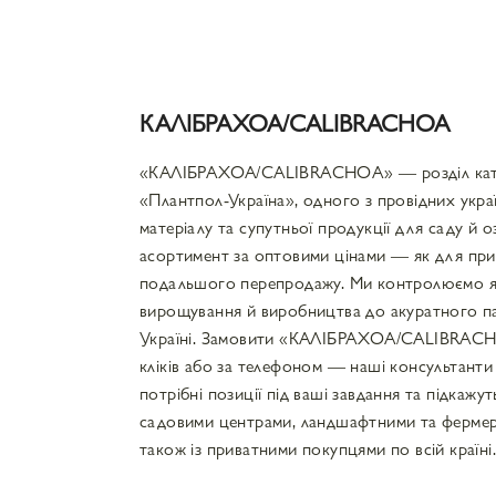
КАЛІБРАХОА/CALIBRACHOA
«КАЛІБРАХОА/CALIBRACHOA» — розділ катал
«Плантпол-Україна», одного з провідних укра
матеріалу та супутньої продукції для саду й 
асортимент за оптовими цінами — як для прив
подальшого перепродажу. Ми контролюємо які
вирощування й виробництва до акуратного па
Україні. Замовити «КАЛІБРАХОА/CALIBRACH
кліків або за телефоном — наші консультант
потрібні позиції під ваші завдання та підкажу
садовими центрами, ландшафтними та фермер
також із приватними покупцями по всій країні.