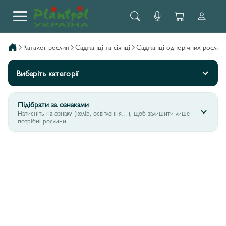
каталог рослин
саджанці та сіянці
саджанці однорічних рослин
Виберіть категорії
Підібрати за ознаками
Натисніть на ознаку (колір, освітлення…), щоб залишити лише
потрібні рослини