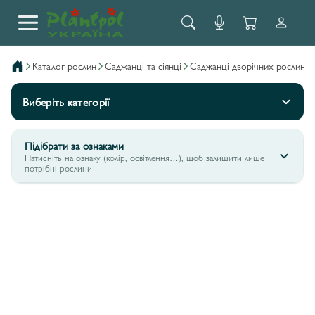
каталог рослин
саджанці та сіянці
саджанці дворічних рослин
Виберіть категорії
Підібрати за ознаками
Натисніть на ознаку (колір, освітлення…), щоб залишити лише
потрібні рослини