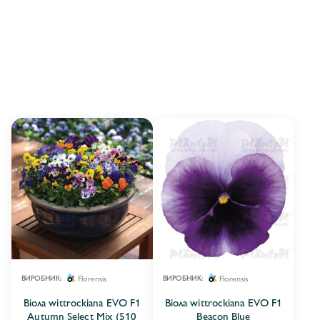
ВІОЛA WITROCKIANA EVO BIG F1
18
ВІОЛА WITTROCKIANA CATS PLUS ® F1
6
ВІОЛА WITTROCKIANA COOL WAVE® F1
12
ВІОЛА WITTROCKIANA EVO F1
30
ВІОЛА WITTROCKIANA FRZZLE SIZZLE™ F1
1
ВІОЛА WITTROCKIANA MATRIX™ F1
32
ВІОЛА WITTROCKIANA PANOLA XP F1
13
ВІОЛА WITTROCKIANA ULTIMA F1
1
Florensis
Florensis
ВИРОБНИК:
ВИРОБНИК:
Віола wittrockiana EVO F1
Віола wittrockiana EVO F1
Autumn Select Mix (510
Beacon Blue