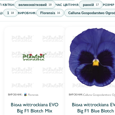
П КВІТКИ:
ЧАС ЦВІТІННЯ:
РОЗМІР 
великоквітковий
ранній
18
17
І:
ВИРОБНИК:
1
Florensis
Calluna Gospodarstwo Ogrodn
18
16
Florensis
ВИРОБНИК:
ВИРОБНИК:
Віола wittrockiana EVO
Віола wittrockiana E
Big F1 Blotch Mix
Big F1 Blue Blotch