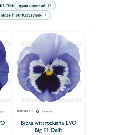
КВІТКИ:
дуже великий
17
icze Piotr Krzyzynski
1
Calluna Gospodarstwo Ogrodnicze
Florensis
ВИРОБНИК:
VO
Віола wittrockiana EVO
Big F1 Delft