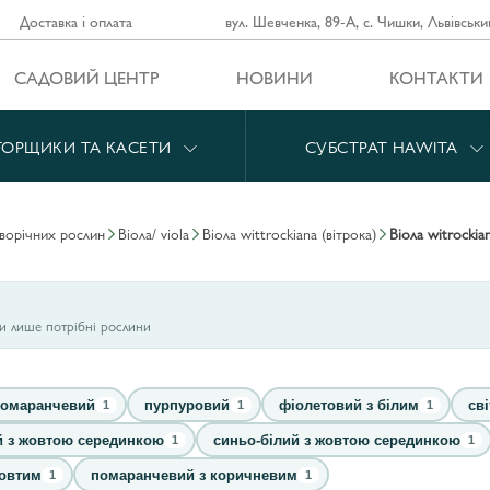
Доставка і оплата
вул. Шевченка, 89-А, с. Чишки, Львівськи
САДОВИЙ ЦЕНТР
НОВИНИ
КОНТАКТИ
ГОРЩИКИ ТА КАСЕТИ
СУБСТРАТ HAWITA
дворічних рослин
віола/ viola
віола wittrockiana (вітрока)
віолa witrockia
ти лише потрібні рослини
омаранчевий
пурпуровий
фіолетовий з білим
св
1
1
1
й з жовтою серединкою
синьо-білий з жовтою серединкою
1
1
жовтим
помаранчевий з коричневим
1
1