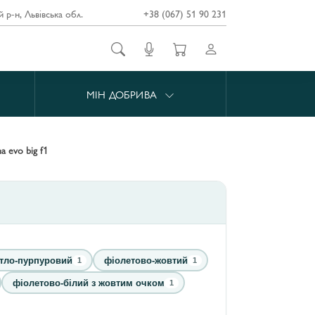
й р-н, Львівська обл.
+38 (067) 51 90 231
МІН ДОБРИВА
na evo big f1
ітло-пурпуровий
фіолетово-жовтий
1
1
фіолетово-білий з жовтим очком
1