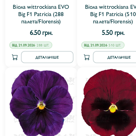
Віола wittrockiana EVO
Віола wittrockiana E
Big F1 Patricia (288
Big F1 Patriciа (510
палета/Florensis)
палета/Florensis)
6.50 грн.
5.50 грн.
ВІД 21.09.2026
· 288 ШТ.
ВІД 21.09.2026
· 510 ШТ.
ДЕТАЛЬНІШЕ
ДЕТАЛЬНІШЕ