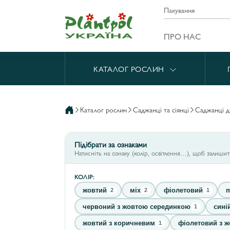
Пакування
ПРО НАС
КАТАЛОГ РОСЛИН
каталог рослин
саджанці та сіянці
саджанці 
Підібрати за ознаками
Натисніть на ознаку (колір, освітлення…), щоб залиши
КОЛІР:
жовтий
міх
фіолетовий
п
2
2
1
червоний з жовтою серединкою
сині
1
жовтий з коричневим
фіолетовий з 
1