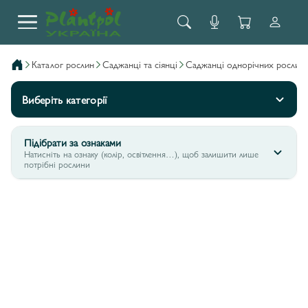
каталог рослин
саджанці та сіянці
саджанці однорічних рослин
Виберіть категорії
Підібрати за ознаками
Натисніть на ознаку (колір, освітлення…), щоб залишити лише
потрібні рослини
ВЕРБЕНА BONARIENSIS
2