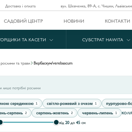
Доставка і оплата
вул. Шевченка, 89-А, с. Чишки, Львівськи
САДОВИЙ ЦЕНТР
НОВИНИ
КОНТАКТИ
ГОРЩИКИ ТА КАСЕТИ
СУБСТРАТ HAWITA
і рослини та трави
вербаскум/verebascum
ти лише потрібні рослини
емною серединкою
світло-рожевий з очком
пурпурово-б
1
1
КОЛІ
ень-серпень
серпень-жовтень
червень-липень
2
2
1
від
20
до
45
см