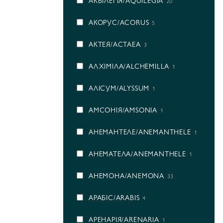
АКВІЛЕГІЯ/AQUILEGIA
20
АКОРУС/ACORUS
5
АКТЕЯ/ACTAEA
3
АЛХІМІЛА/ALCHEMILLA
1
АЛІСУМ/ALYSSUM
1
АМСОНІЯ/AMSONIA
1
АНЕМАНТЕЛЕ/ANEMANTHELE
1
АНЕМАТЕЛА/ANEMANTHELE
1
АНЕМОНА/ANEMONA
33
АРАБІС/ARABIS
4
АРЕНАРІЯ/ARENARIA
1