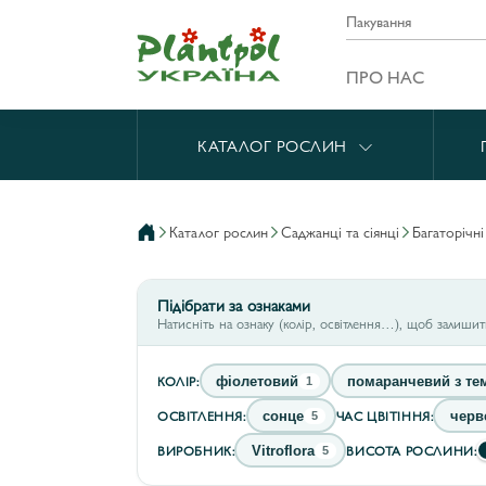
Пакування
ПРО НАС
КАТАЛОГ РОСЛИН
каталог рослин
саджанці та сіянці
багаторічн
Підібрати за ознаками
Натисніть на ознаку (колір, освітлення…), щоб залиши
КОЛІР:
фіолетовий
помаранчевий з т
1
ОСВІТЛЕННЯ:
ЧАС ЦВІТІННЯ:
сонце
черв
5
ВИРОБНИК:
ВИСОТА РОСЛИНИ:
Vitroflora
5