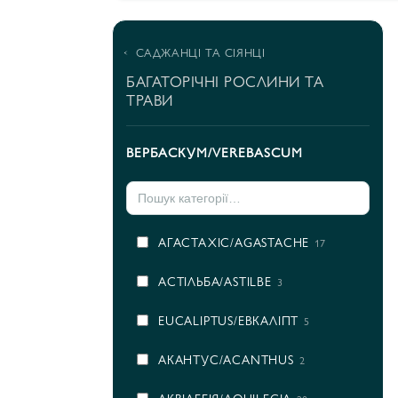
САДЖАНЦІ ТА СІЯНЦІ
БАГАТОРІЧНІ РОСЛИНИ ТА
ТРАВИ
ВЕРБАСКУМ/VEREBASCUM
AГАСТАХІС/AGASTACHE
17
AСТІЛЬБА/ASTILBE
3
EUCALIPTUS/ЕВКАЛІПТ
5
АКАНТУС/ACANTHUS
2