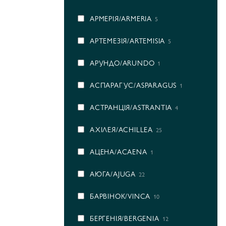
АРМЕРІЯ/ARMERIA
5
АРТЕМЕЗІЯ/ARTEMISIA
5
АРУНДО/ARUNDO
1
АСПАРАГУС/ASPARAGUS
1
АСТРАНЦІЯ/ASTRANTIA
4
АХІЛЕЯ/ACHILLEA
25
АЦЕНА/ACAENA
1
АЮГА/AJUGA
22
БАРВІНОК/VINCA
10
БЕРГЕНІЯ/BERGENIA
12