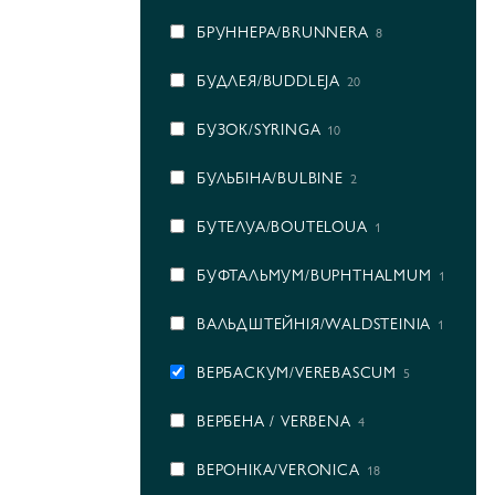
БРУННЕРА/BRUNNERA
8
БУДЛЕЯ/BUDDLEJA
20
БУЗОК/SYRINGA
10
БУЛЬБІНА/BULBINE
2
БУТЕЛУА/BOUTELOUA
1
БУФТАЛЬМУМ/BUPHTHALMUM
1
ВАЛЬДШТЕЙНІЯ/WALDSTEINIA
1
ВЕРБАСКУМ/VEREBASCUM
5
ВЕРБЕНА / VERBENA
4
ВЕРОНІКА/VERONICA
18