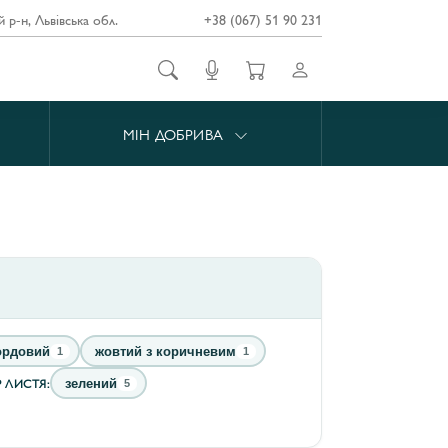
й р-н, Львівська обл.
+38 (067) 51 90 231
МІН ДОБРИВА
ордовий
жовтий з коричневим
1
1
Р ЛИСТЯ:
зелений
5