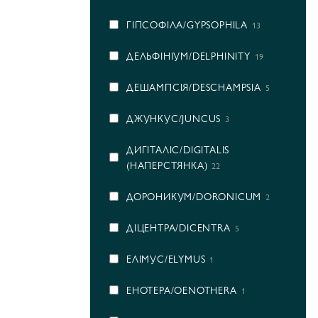
ГІПСОФІЛА/GYPSOPHILA
13
ДЕЛЬФІНІУМ/DELPHINITY
19
ДЕШАМПСІЯ/DESCHAMPSIA
5
ДЖУНКУС/JUNCUS
3
ДИГІТАЛІС/DIGITALIS
(НАПЕРСТЯНКА)
22
ДОРОНИКУМ/DORONICUM
2
ДІЦЕНТРА/DICENTRA
5
ЕЛІМУС/ELYMUS
1
ЕНОТЕРА/OENOTHERA
1