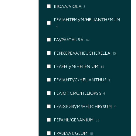
ВІОЛА/VIOLA
3
ГEЛІАНТЕМУМ/HELIANTHEMUM
4
ГАУРА/GAURA
36
ГЕЙХЕРЕЛА/HEUCHERELLA
15
ГЕЛЕНІУМ/HELENIUM
15
ГЕЛІАНТУС/HELIANTHUS
1
ГЕЛІОПСИС/HELIOPSIS
4
ГЕЛІХРИЗУМ/HELICHRYSUM
1
ГЕРАНЬ/GERANIUM
33
ГРАВІЛАТ/GEUM
18