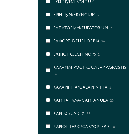
ЕРІЗІМУМ/ERYSIMUM
1
ЕРІНГІУМ/ERYNGIUM
2
ЕУПАТОРІУМ/EUPATORIUM
7
ЕУФОРБІЯ/EUPHORBIA
26
ЕХІНОПС/ECHINOPS
2
КАЛАМАГРОСТІС/CALAMAGROSTIS
6
КАЛАМІНТА/CALAMINTHA
3
КАМПАНУЛА/CAMPANULA
29
КАРЕКС/CAREX
37
КАРІОПТЕРІС/CARYOPTERIS
10