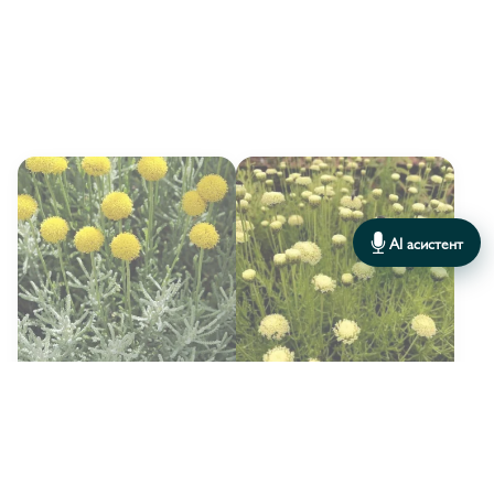
AI асистент
Vitroflora
Vitroflora
ВИРОБНИК:
ВИРОБНИК:
Сантоліна
Сантоліна rosmariniolia
chamaecyparissus
Lemon Fizz