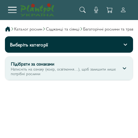
каталог рослин
саджанці та сіянці
багаторічні рослини та трави
Виберіть категорії
Підібрати за ознаками
Натисніть на ознаку (колір, освітлення…), щоб залишити лише
потрібні рослини