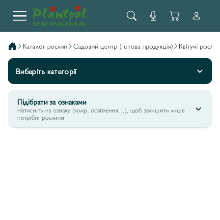
каталог рослин
садовий центр (готова продукція)
квітучі росл
Виберіть категорії
Підібрати за ознаками
Натисніть на ознаку (колір, освітлення…), щоб залишити лише
потрібні рослини