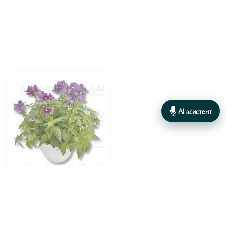
ГЛЕХОМА ХЕДЕРА
1
ГІПОЕСТЕС В АСОРТИМЕНТІ
1
ДІХОНДРА
1
КАЛІБРАХОА В АСОРТИМЕНТІ
1
КОЛЕУС В АСОРТИМЕНТІ
2
AI асистент
ЛОБЕЛІЯ В АСОРТИМЕНТІ
2
ЛОБУЛАРІЯ КВІТУЧА
1
ОСТЕОСПЕРМУМ
1
Плантпол-Україна
ПЕЛАРГОНІЯ В АСОРТИМЕНТІ
ВИРОБНИК:
4
Сансатія - 20
ПЕТУНІЯ
1