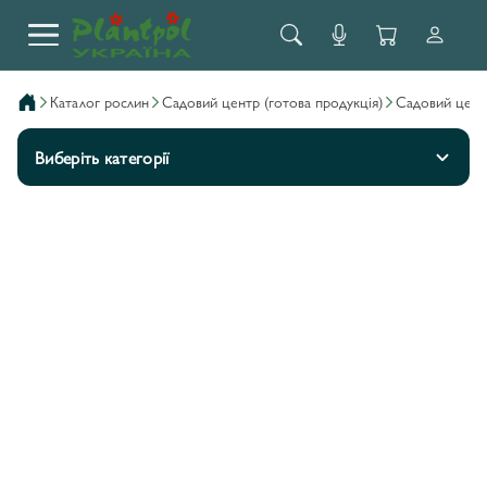
каталог рослин
садовий центр (готова продукція)
садовий цен
Виберіть категорії
АЗАЛІЯ
1
БАРБАРИС
18