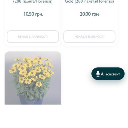
(288 палета/Florensis)
Gold (288 палета/Florensis)
МІМУЛЮС/MIMULUS
1
10.50 грн.
20.00 грн.
НІКОТІАНА/NICOTIANA
5
ПЕНТАС/PENTAS
6
НЕМАЄ В НАЯВНОСТІ
НЕМАЄ В НАЯВНОСТІ
ПЛАТИКОДОН/PLATYCODON
7
ПОРТУЛАК/PORTULACA
1
РОДОХІТОН/RHODOCHITON
1
AI асистент
РУДБЕКІЯ/ RUDBECKIA
5
САЛЬВІЯ/SALVIA
5
САНВІТАЛІЯ/ SANVITALIA
1
Florensis
ВИРОБНИК:
СОЛАНУМ/SOLANUM
3
Рудбекія hirta Toto Gold