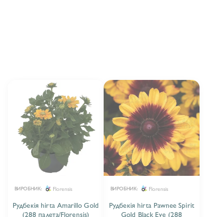
АГЕРАТУМ/ AGERATUM
3
АЛЬТЕРНАТЕРА/ALTERNATHERA
1
АНГЕЛОНІЯ/ ANGELONIA
6
ВЕРБЕНА/ VERBENA
9
ГАЗАНІЯ/GAZANIA
16
ГЕЛІАНТУС/ HELIANTHUS
3
ГОМФРЕНА /GOMPHRENA
1
ГІБІСКУС/ HIBISCUS
4
Florensis
Florensis
ВИРОБНИК:
ВИРОБНИК:
ГІПСОФІЛА/GYPSZOPHILA
2
Рудбекія hirta Amarillo Gold
Рудбекія hirta Pawnee Spirit
(288 палета/Florensis)
Gold Black Eye (288
ДІХОНДРА/ DICHONDRA
3