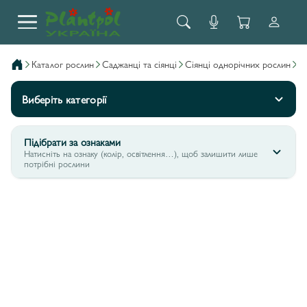
каталог рослин
саджанці та сіянці
сіянці однорічних рослин
Виберіть категорії
Підібрати за ознаками
Натисніть на ознаку (колір, освітлення…), щоб залишити лише
потрібні рослини