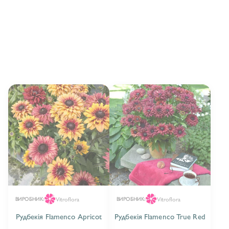
РУДБЕКІЯ FULGIDA
3
РУДБЕКІЯ KICK-STAR
2
РУДБЕКІЯ LITTLEBECKIA™
6
РУДБЕКІЯ RUDY
10
РУДБЕКІЯ SMILEYZ™
21
РУДБЕКІЯ SUNBECKIA®
9
Vitroflora
Vitroflora
ВИРОБНИК:
ВИРОБНИК:
Рудбекія Flamenco Apricot
Рудбекія Flamenco True Red