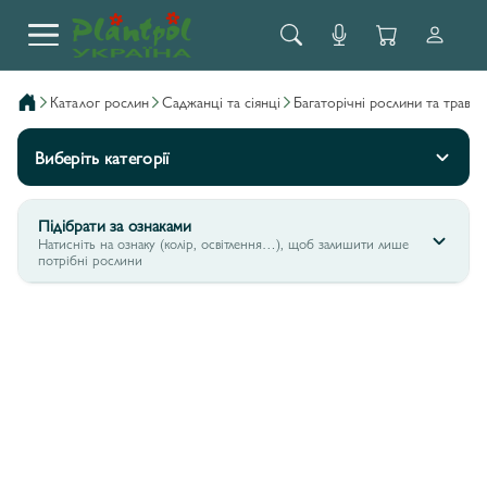
каталог рослин
саджанці та сіянці
багаторічні рослини та трави
Виберіть категорії
Підібрати за ознаками
Натисніть на ознаку (колір, освітлення…), щоб залишити лише
потрібні рослини
РУДБЕКІЯ FLAMENCO®
7