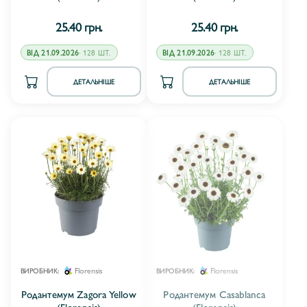
25.40 грн.
25.40 грн.
ВІД 21.09.2026
· 128 ШТ.
ВІД 21.09.2026
· 128 ШТ.
ДЕТАЛЬНІШЕ
ДЕТАЛЬНІШЕ
Florensis
Florensis
ВИРОБНИК:
ВИРОБНИК:
Родантемум Zagora Yellow
Родантемум Casablanca
(Florensis)
(Florensis)