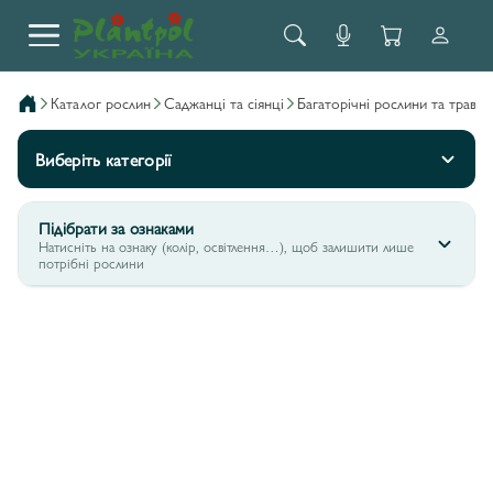
каталог рослин
саджанці та сіянці
багаторічні рослини та трави
Виберіть категорії
Підібрати за ознаками
Натисніть на ознаку (колір, освітлення…), щоб залишити лише
потрібні рослини