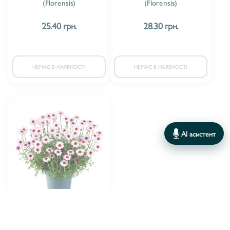
(Florensis)
(Florensis)
25.40 грн.
28.30 грн.
НЕМАЄ В НАЯВНОСТІ
НЕМАЄ В НАЯВНОСТІ
AI асистент
Florensis
ВИРОБНИК:
Родантемум Tangiers