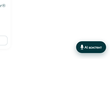
or®
AI асистент