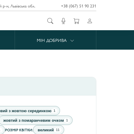
й р-н, Львівська обл.
+38 (067) 51 90 231
МІН ДОБРИВА
евий з жовтою серединкою
1
жовтий з помаранчевим очком
1
РОЗМІР КВІТКИ:
великий
1
11