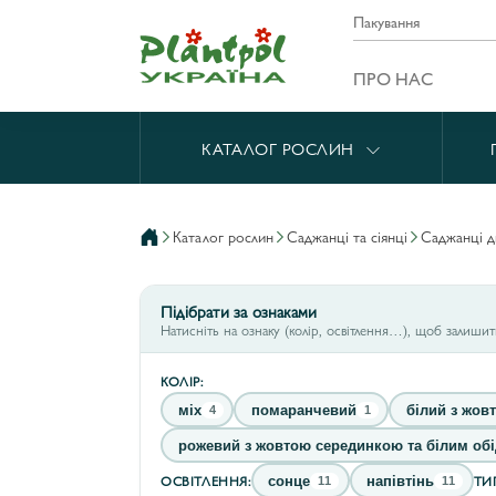
Пакування
ПРО НАС
КАТАЛОГ РОСЛИН
каталог рослин
саджанці та сіянці
саджанці 
Підібрати за ознаками
Натисніть на ознаку (колір, освітлення…), щоб залиши
КОЛІР:
міх
помаранчевий
білий з жов
4
1
рожевий з жовтою серединкою та білим об
ОСВІТЛЕННЯ:
ТИ
сонце
напівтінь
11
11