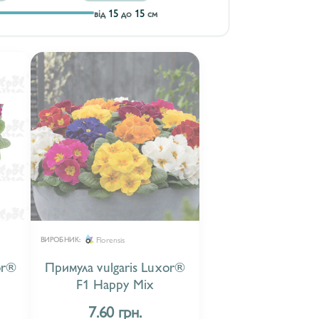
від
15
до
15
см
Florensis
ВИРОБНИК:
or®
Примула vulgaris Luxor®
F1 Happy Mix
7.60 грн.