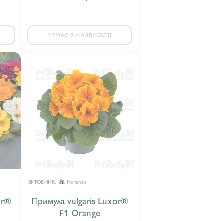
НЕМАЄ В НАЯВНОСТІ
Florensis
ВИРОБНИК:
or®
Примула vulgaris Luxor®
x
F1 Orange