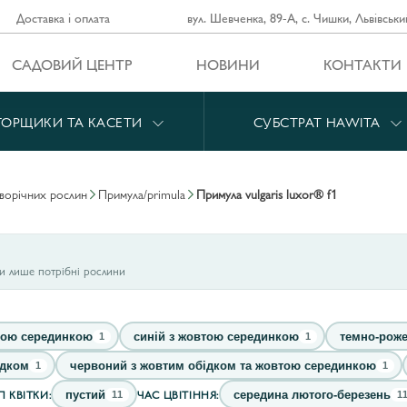
Доставка і оплата
вул. Шевченка, 89-А, с. Чишки, Львівськи
САДОВИЙ ЦЕНТР
НОВИНИ
КОНТАКТИ
ГОРЩИКИ ТА КАСЕТИ
СУБСТРАТ HAWITA
дворічних рослин
примула/primula
примула vulgaris luxor® f1
ти лише потрібні рослини
тою серединкою
синій з жовтою серединкою
темно-рож
1
1
ідком
червоний з жовтим обідком та жовтою серединкою
1
1
П КВІТКИ:
ЧАС ЦВІТІННЯ:
пустий
середина лютого-березень
11
1