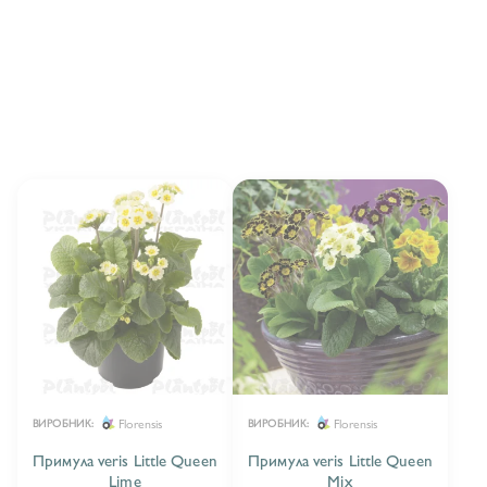
ПРИМУЛА BALERINA
40
ПРИМУЛА ELATIOR
14
ПРИМУЛА OFFICIONALIS
1
ПРИМУЛА VERIS
7
ПРИМУЛА VULGARIS
10
ПРИМУЛА VULGARIS CAIRO F1
15
ПРИМУЛА VULGARIS DELIA F1
1
ПРИМУЛА VULGARIS ECLIPSE F1
7
Florensis
Florensis
ВИРОБНИК:
ВИРОБНИК:
ПРИМУЛА VULGARIS ESNA® F1
11
Примула veris Little Queen
Примула veris Little Queen
Lime
Mix
ПРИМУЛА VULGARIS FINISH/EBLO F1
14