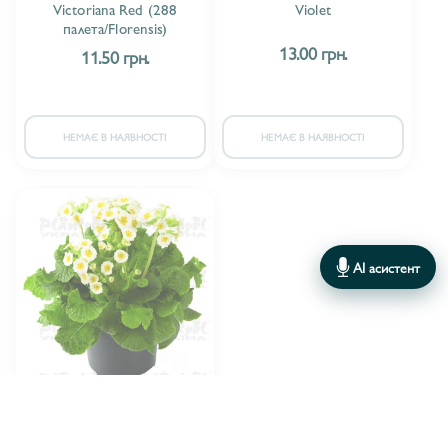
Victoriana Red (288
Violet
палета/Florensis)
13.00 грн.
11.50 грн.
НЕМАЄ В НАЯВНОСТІ
НЕМАЄ В НАЯВНОСТІ
AI асистент
Florensis
ВИРОБНИК:
Примула veris Little Queen