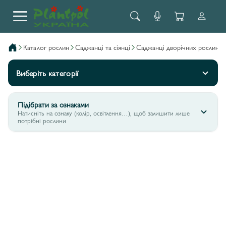
каталог рослин
саджанці та сіянці
саджанці дворічних рослин
Виберіть категорії
Підібрати за ознаками
Натисніть на ознаку (колір, освітлення…), щоб залишити лише
потрібні рослини