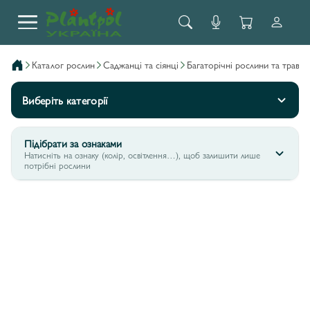
каталог рослин
саджанці та сіянці
багаторічні рослини та трави
Виберіть категорії
Підібрати за ознаками
Натисніть на ознаку (колір, освітлення…), щоб залишити лише
потрібні рослини