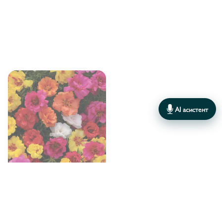
ЖОРЖИНА/ DAHLIA
1
КАЛОЦЕФАЛУС/ CALOCEPHALUS
1
КАПСІКУМ/CAPSICUM
17
КАТАРАНТУС/KATHARANTHUS
13
КОЛЕУС/ COLEUS
3
AI асистент
КОСМЕЯ/COSMOS
5
ЛОБЕЛІЯ/ LOBELIA
20
ЛОБУЛЯРІЯ/ LOBULARIA
7
Florensis
ВИРОБНИК:
ЛІМОНІУМ/ LIMONIUM
4
Портулак grandiflora Happy
Hour Mix
МАТІОЛА/MATTHIOLA
4