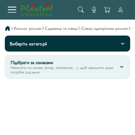
каталог рослин
саджанці та сіянці
сіянці однорічних рослин
Виберіть категорії
Підібрати за ознаками
Натисніть на ознаку (колір, освітлення…), щоб залишити лише
потрібні рослини