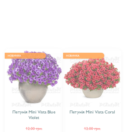
ПЕТУНІЯ AMORE
6
ПЕТУНІЯ CAPELLA
16
ПЕТУНІЯ CASCADIAS
12
ПЕТУНІЯ COLOR RUSH
4
НОВИНКА
НОВИНКА
ПЕТУНІЯ CONCHITA
5
ПЕТУНІЯ DISCOBALL
2
ПЕТУНІЯ DOLLY DOTS
3
ПЕТУНІЯ FANFARE
15
Петунія Mini Vista Blue
Петунія Mini Vista Coral
Violet
ПЕТУНІЯ GO-TUNIA
12
12.00 грн.
12.00 грн.
ПЕТУНІЯ KUYAMBA
6