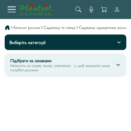
каталог рослин
саджанці та сіянці
саджанці однорічних рослин
Виберіть категорії
Підібрати за ознаками
Натисніть на ознаку (колір, освітлення…), щоб залишити лише
потрібні рослини