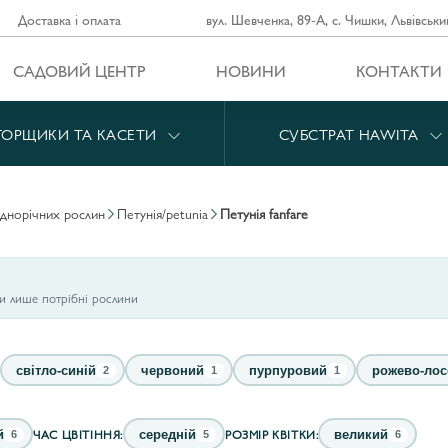
Доставка і оплата
вул. Шевченка, 89-А, с. Чишки, Львівськи
САДОВИЙ ЦЕНТР
НОВИНИ
КОНТАКТИ
ГОРЩИКИ ТА КАСЕТИ
СУБСТРАТ HAWITA
однорічних рослин
петунія/petunia
петунія fanfare
ти лише потрібні рослини
світло-синій
червоний
пурпуровий
рожево-лос
2
1
1
ЧАС ЦВІТІННЯ:
РОЗМІР КВІТКИ:
й
середній
великий
6
5
6