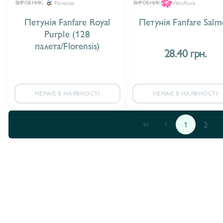
Florensis
Vitroflora
ВИРОБНИК:
ВИРОБНИК:
Петунія Fanfare Royal
Петунія Fanfare Sal
Purple (128
палета/Florensis)
28.40 грн.
НЕМАЄ В НАЯВНОСТІ
НЕМАЄ В НАЯВНОСТІ
1
2