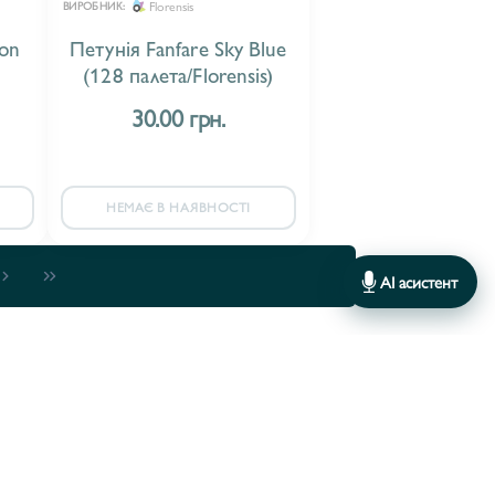
Florensis
ВИРОБНИК:
mon
Петунія Fanfare Sky Blue
(128 палета/Florensis)
30.00 грн.
НЕМАЄ В НАЯВНОСТІ
AI асистент