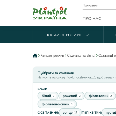
Пакування
ПРО НАС
КАТАЛОГ РОСЛИН
каталог рослин
саджанці та сіянці
саджанці 
Підібрати за ознаками
Натисніть на ознаку (колір, освітлення…), щоб залиши
КОЛІР:
білий
рожевий
фіолетовий
2
2
2
фіолетово-синій
1
ОСВІТЛЕННЯ:
ТИП КВІТКИ:
сонце
пусти
12