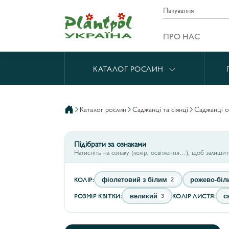
Пакування
ПРО НАС
КАТАЛОГ РОСЛИН
каталог рослин
саджанці та сіянці
саджанці 
Підібрати за ознаками
Натисніть на ознаку (колір, освітлення…), щоб залиши
КОЛІР:
фіолетовий з білим
рожево-біл
2
РОЗМІР КВІТКИ:
КОЛІР ЛИСТЯ:
великий
с
3