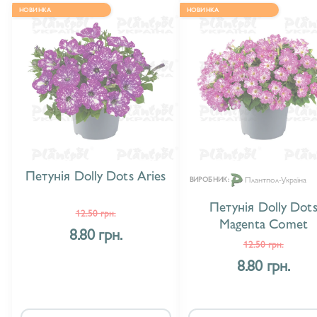
НОВИНКА
НОВИНКА
Петунія Dolly Dots Aries
Плантпол-Україна
ВИРОБНИК:
Петунія Dolly Dot
12.50 грн.
Magenta Comet
8.80 грн.
12.50 грн.
8.80 грн.