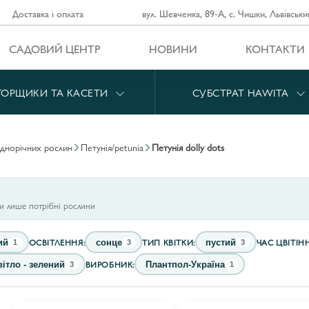
Доставка і оплата
вул. Шевченка, 89-А, с. Чишки, Львівськи
САДОВИЙ ЦЕНТР
НОВИНИ
КОНТАКТИ
ГОРЩИКИ ТА КАСЕТИ
СУБСТРАТ HAWITA
однорічних рослин
петунія/petunia
петунія dolly dots
ти лише потрібні рослини
ОСВІТЛЕННЯ:
ТИП КВІТКИ:
ЧАС ЦВІТІНН
ий
сонце
пустий
1
3
3
ВИРОБНИК:
вітло - зелений
Плантпол-Україна
3
1