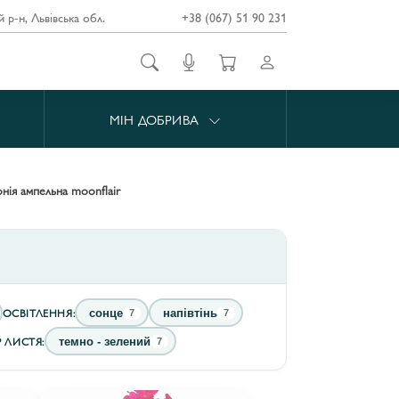
й р-н, Львівська обл.
+38 (067) 51 90 231
МІН ДОБРИВА
онія ампельна moonflair
ОСВІТЛЕННЯ:
сонце
напівтінь
7
7
Р ЛИСТЯ:
темно - зелений
7