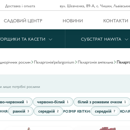
Доставка і оплата
вул. Шевченка, 89-А, с. Чишки, Львівськи
САДОВИЙ ЦЕНТР
НОВИНИ
КОНТАКТИ
ГОРЩИКИ ТА КАСЕТИ
СУБСТРАТ HAWITA
однорічних рослин
пеларгонія/pelargonium
пеларгонія ампельна
пеларг
ти лише потрібні рослини
во-червоний
червоно-білий
білий з рожевим очком
1
1
1
ІННЯ:
РОЗМІР КВІТКИ:
КОЛІ
ранній
середній
середній
3
2
7