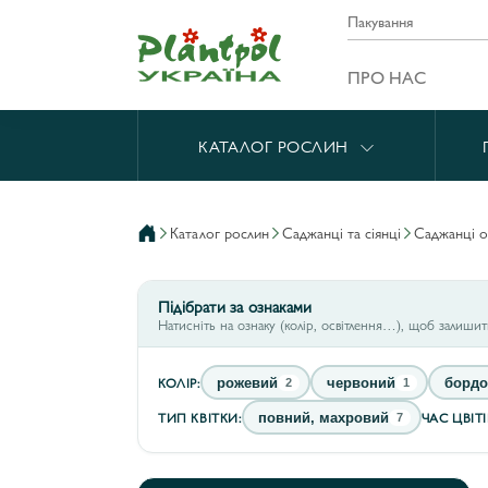
Пакування
ПРО НАС
КАТАЛОГ РОСЛИН
каталог рослин
саджанці та сіянці
саджанці 
Підібрати за ознаками
Натисніть на ознаку (колір, освітлення…), щоб залиши
КОЛІР:
рожевий
червоний
бордо
2
1
ТИП КВІТКИ:
ЧАС ЦВІТ
повний, махровий
7