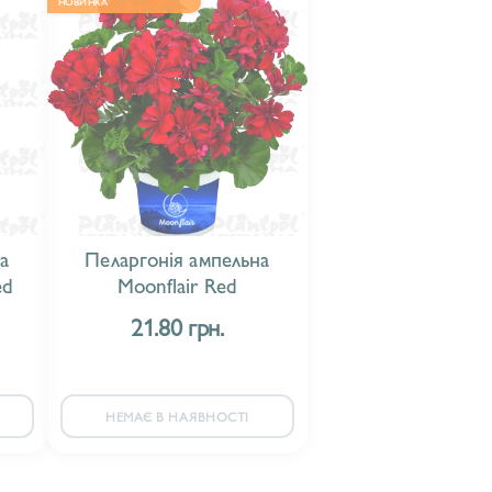
НОВИНКА
а
Пеларгонія ампельна
ed
Moonflair Red
21.80 грн.
НЕМАЄ В НАЯВНОСТІ