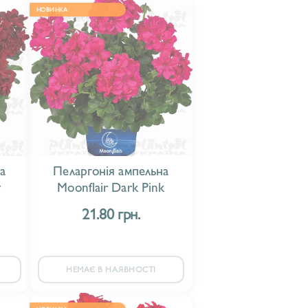
НОВИНКА
а
Пеларгонія ампельна
y
Moonflair Dark Pink
21.80 грн.
НЕМАЄ В НАЯВНОСТІ