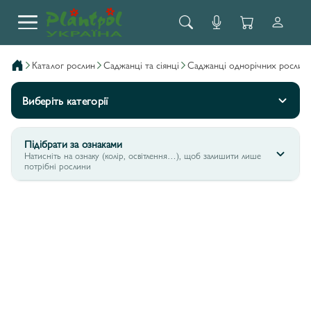
каталог рослин
саджанці та сіянці
саджанці однорічних рослин
Виберіть категорії
Підібрати за ознаками
Натисніть на ознаку (колір, освітлення…), щоб залишити лише
потрібні рослини
OСТЕОСПЕРМУМ DALINA COMPACT (ASTRA)
9