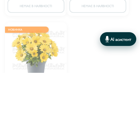
НЕМАЄ В НАЯВНОСТІ
НЕМАЄ В НАЯВНОСТІ
НОВИНКА
AI асистент
Остеоспермум Dalina
Compact Yellow
21.80 грн.
18.00 грн.