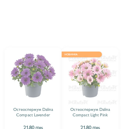
OСТЕОСПЕРМУМ MARGARITA
6
OСТЕОСПЕРМУМ SENORITA
3
ОСТЕОСПЕРМУМ DALINA
24
ОСТЕОСПЕРМУМ DALINA DOUBLE
3
НОВИНКА
ОСТЕОСПЕРМУМ DALINA SPECIAL (SERENITY)
4
Остеоспермум Dalina
Остеоспермум Dalina
Compact Lavender
Compact Light Pink
21.80 грн.
21.80 грн.