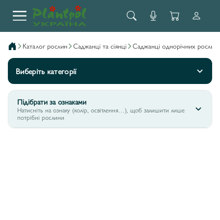
каталог рослин
саджанці та сіянці
саджанці однорічних рослин
Виберіть категорії
Підібрати за ознаками
Натисніть на ознаку (колір, освітлення…), щоб залишити лише
потрібні рослини
М'ЯТА
10