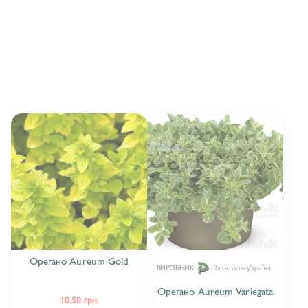
ОРЕГАНО
5
РОЗМАРИН
8
ТИМ'ЯН
11
ІНШІ ПАХУЧІ ТРАВИ
15
Орегано Aureum Gold
Плантпол-Україна
ВИРОБНИК:
Орегано Aureum Variegata
10.50 грн.