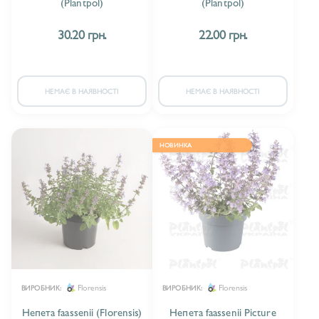
(Plantpol)
(Plantpol)
АХІЛЕЯ/ACHILLEA
25
30.20 грн.
22.00 грн.
АЦЕНА/ACAENA
1
АЮГА/AJUGA
22
НЕМАЄ В НАЯВНОСТІ
НЕМАЄ В НАЯВНОСТІ
БАРВІНОК/VINCA
10
БЕРГЕНІЯ/BERGENIA
НОВИНКА
12
БРУННЕРА/BRUNNERA
8
БУДЛЕЯ/BUDDLEJA
20
БУЗОК/SYRINGA
10
БУЛЬБІНА/BULBINE
2
Florensis
Florensis
ВИРОБНИК:
ВИРОБНИК:
БУТЕЛУА/BOUTELOUA
1
Непета faassenii (Florensis)
Непета faassenii Picture