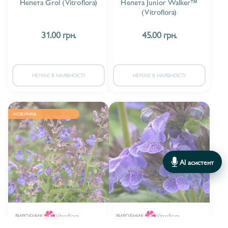
Непета Grol (Vitroflora)
Непета Junior Walker™
ДОРОНИКУМ/DORONICUM
2
(Vitroflora)
ДІЦЕНТРА/DICENTRA
5
31.00 грн.
45.00 грн.
ЕЛІМУС/ELYMUS
1
ЕНОТЕРА/OENOTHERA
1
НЕМАЄ В НАЯВНОСТІ
НЕМАЄ В НАЯВНОСТІ
ЕРІЗІМУМ/ERYSIMUM
1
ЕРІНГІУМ/ERYNGIUM
НОВИНКА
2
ЕУПАТОРІУМ/EUPATORIUM
7
ЕУФОРБІЯ/EUPHORBIA
26
AI асистент
ЕХІНОПС/ECHINOPS
2
КАЛАМАГРОСТІС/CALAMAGROSTIS
6
Vitroflora
Vitroflora
ВИРОБНИК:
ВИРОБНИК:
КАЛАМІНТА/CALAMINTHA
3