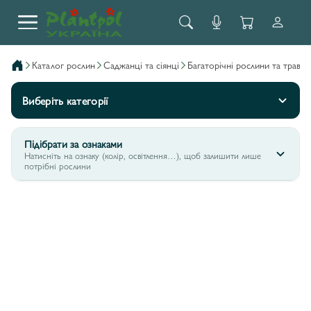
каталог рослин
саджанці та сіянці
багаторічні рослини та трави
Виберіть категорії
Підібрати за ознаками
Натисніть на ознаку (колір, освітлення…), щоб залишити лише
потрібні рослини