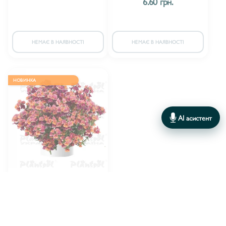
6.60 грн.
НЕМАЄ В НАЯВНОСТІ
НЕМАЄ В НАЯВНОСТІ
НОВИНКА
AI асистент
Plantpol
ВИРОБНИК:
Немезія Nesia Tropical