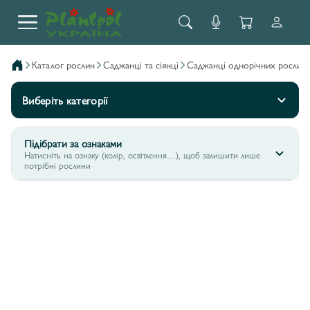
каталог рослин
саджанці та сіянці
саджанці однорічних рослин
Виберіть категорії
Підібрати за ознаками
Натисніть на ознаку (колір, освітлення…), щоб залишити лише
потрібні рослини
НЕМЕЗІЯ ESCENTIAL
5