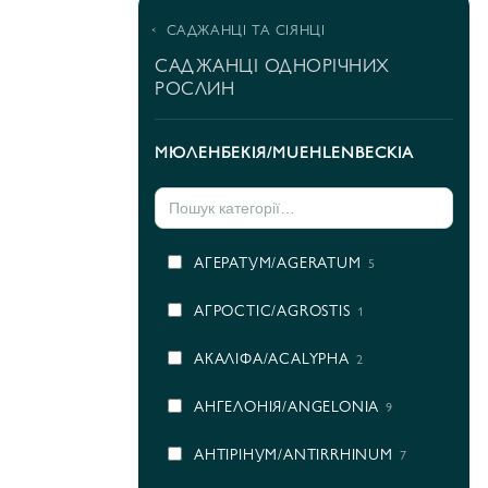
САДЖАНЦІ ТА СІЯНЦІ
САДЖАНЦІ ОДНОРІЧНИХ
РОСЛИН
МЮЛЕНБЕКІЯ/MUEHLENBECKIA
АГЕРАТУМ/AGERATUM
5
АГРОСТІС/AGROSTIS
1
АКАЛІФА/ACALYPHA
2
АНГЕЛОНІЯ/ANGELONIA
9
АНТІРІНУМ/ANTIRRHINUM
7