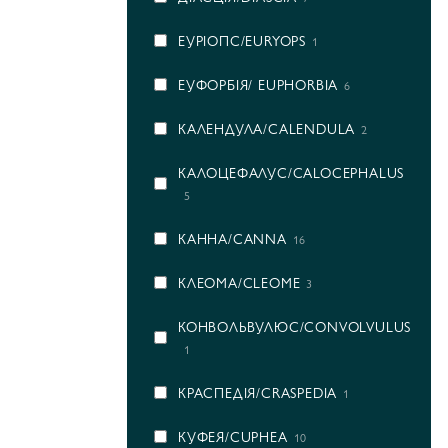
ЕУРІОПС/EURYOPS
1
ЕУФОРБІЯ/ EUPHORBIA
6
КАЛЕНДУЛА/CALENDULA
2
КАЛОЦЕФАЛУС/CALOCEPHALUS
5
КАННА/CANNA
16
КЛЕОМА/CLEOME
3
КОНВОЛЬВУЛЮС/CONVOLVULUS
1
КРАСПЕДІЯ/CRASPEDIA
1
КУФЕЯ/CUPHEA
10