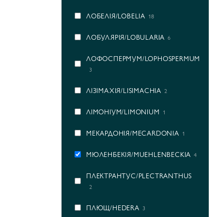
ЛОБЕЛІЯ/LOBELIA
18
ЛОБУЛЯРІЯ/LOBULARIA
6
ЛОФОСПЕРМУМ/LOPHOSPERMUM
3
ЛІЗІМАХІЯ/LISIMACHIA
2
ЛІМОНІУМ/LIMONIUM
1
МЕКАРДОНІЯ/MECARDONIA
1
МЮЛЕНБЕКІЯ/MUEHLENBECKIA
4
ПЛЕКТРАНТУС/PLECTRANTHUS
2
ПЛЮЩ/HEDERA
3