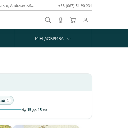
й р-н, Львівська обл.
+38 (067) 51 90 231
МІН ДОБРИВА
кий
1
від
15
до
15
см