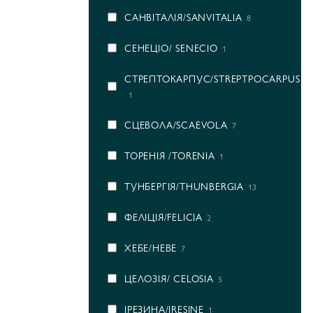
САНВІТАЛІЯ/SANVITALIA
8
СЕНЕЦІО/ SENECIO
1
СТРЕПТОКАРПУС/STREPTPOCARPUS
1
СЦЕВОЛА/SCAEVOLA
7
ТОРЕНІЯ /TORENIA
1
ТУНБЕРГІЯ/THUNBERGIA
13
ФЕЛІЦІЯ/FELICIA
2
ХЕБЕ/HEBE
7
ЦЕЛОЗІЯ/ CELOSIA
5
ІРЕЗИНА/IRESINE
1