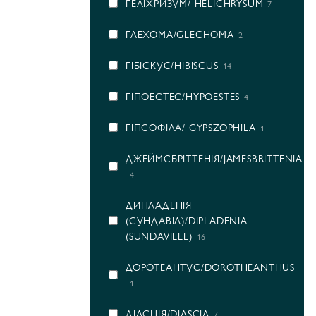
ГЕЛІХРИЗУМ/ HELICHRYSUM
7
ГЛЕХОМА/GLECHOMA
2
ГІБІСКУС/HIBISCUS
14
ГІПОЕСТЕС/HYPOESTES
4
ГІПСОФІЛА/ GYPSZOPHILA
1
ДЖЕЙМСБРІТТЕНІЯ/JAMESBRITTENIA
4
ДИПЛАДЕНІЯ
(СУНДАВІЛ)/DIPLADENIA
(SUNDAVILLE)
16
ДОРОТЕАНТУС/DOROTHEANTHUS
1
ДІАСЦІЯ/DIASCIA
7