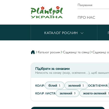
Пакування
ПРО НАС
КАТАЛОГ РОСЛИН
каталог рослин
саджанці та сіянці
саджанці 
Підібрати за ознаками
Натисніть на ознаку (колір, освітлення…), щоб залиши
КОЛІР:
ОСВІТЛЕННЯ:
білий
зелений
1
1
КОЛІР ЛИСТЯ:
зелений
жовто-зелений
3