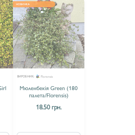
НОВИНКА
Florensis
ВИРОБНИК:
irl
Мюленбекія Green (180
палета/Florensis)
18.50 грн.