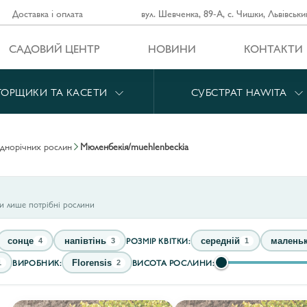
Доставка і оплата
вул. Шевченка, 89-А, с. Чишки, Львівськи
САДОВИЙ ЦЕНТР
НОВИНИ
КОНТАКТИ
ГОРЩИКИ ТА КАСЕТИ
СУБСТРАТ HAWITA
однорічних рослин
мюленбекія/muehlenbeckia
ти лише потрібні рослини
РОЗМІР КВІТКИ:
сонце
напівтінь
середній
малень
4
3
1
ВИРОБНИК:
ВИСОТА РОСЛИНИ:
Florensis
1
2