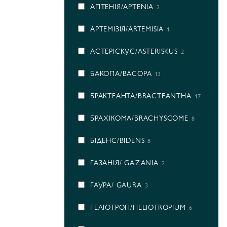
АПТЕНІЯ/APTENIA
2
АРТЕМІЗІЯ/ARTEMISIA
1
АСТЕРІСКУС/ASTERISKUS
2
БАКОПА/BACOPA
13
БРАКТЕАНТА/BRACTEANTHA
17
БРАХІКОМА/BRACHYSCOME
8
БІДЕНС/BIDENS
8
ГАЗАНІЯ/ GAZANIA
2
ГАУРА/ GAURA
3
ГЕЛІОТРОП/HELIOTROPIUM
6