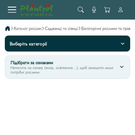
каталог рослин
саджанці та сіянці
багаторічні рослини та трави
Виберіть категорії
Підібрати за ознаками
Натисніть на ознаку (колір, освітлення…), щоб залишити лише
потрібні рослини