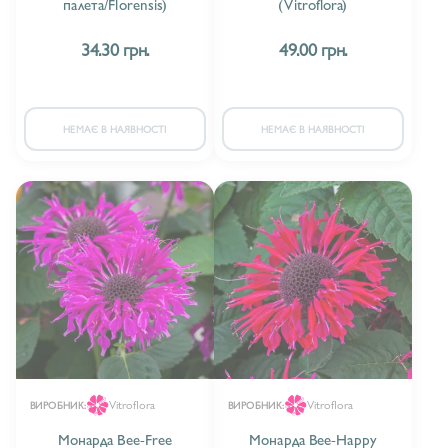
палета/Florensis)
(Vitroflora)
БУФТАЛЬМУМ/BUPHTHALMUM
1
34.30 грн.
49.00 грн.
ВАЛЬДШТЕЙНІЯ/WALDSTEINIA
1
ВЕРБАСКУМ/VEREBASCUM
5
НЕМАЄ В НАЯВНОСТІ
НЕМАЄ В НАЯВНОСТІ
ВЕРБЕНА / VERBENA
4
ВЕРОНІКА/VERONICA
18
ВІОЛА/VIOLA
3
ГEЛІАНТЕМУМ/HELIANTHEMUM
4
ГАУРА/GAURA
36
ГЕЙХЕРЕЛА/HEUCHERELLA
15
Vitroflora
Vitroflora
ВИРОБНИК:
ВИРОБНИК:
ГЕЛЕНІУМ/HELENIUM
15
Монарда Bee-Free
Монарда Bee-Happy