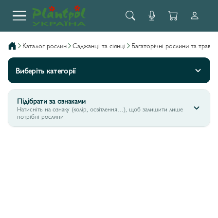
каталог рослин
саджанці та сіянці
багаторічні рослини та трави
Виберіть категорії
Підібрати за ознаками
Натисніть на ознаку (колір, освітлення…), щоб залишити лише
потрібні рослини