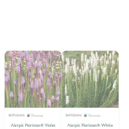
AГАСТАХІС/AGASTACHE
17
AСТІЛЬБА/ASTILBE
3
EUCALIPTUS/ЕВКАЛІПТ
5
АКАНТУС/ACANTHUS
2
АКВІЛЕГІЯ/AQUILEGIA
20
АКОРУС/ACORUS
5
АКТЕЯ/ACTAEA
3
АЛХІМІЛА/ALCHEMILLA
1
АЛІСУМ/ALYSSUM
1
Florensis
Florensis
ВИРОБНИК:
ВИРОБНИК:
Ліатріс Floristan® Violet
Ліатріс Floristan® White
АМСОНІЯ/AMSONIA
1