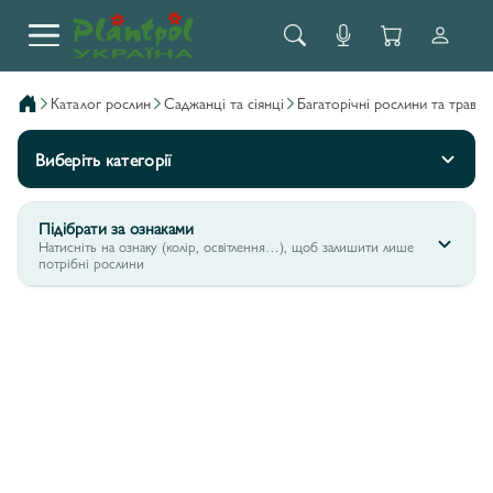
каталог рослин
саджанці та сіянці
багаторічні рослини та трави
Виберіть категорії
Підібрати за ознаками
Натисніть на ознаку (колір, освітлення…), щоб залишити лише
потрібні рослини