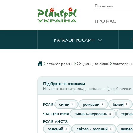
Пакування
ПРО НАС
КАТАЛОГ РОСЛИН
каталог рослин
саджанці та сіянці
багаторічн
Підібрати за ознаками
Натисніть на ознаку (колір, освітлення…), щоб залиши
КОЛІР:
синій
рожевий
білий
5
2
1
ЧАС ЦВІТІННЯ:
липень-вересень
серпе
5
КОЛІР ЛИСТЯ:
зелений
світло - зелений
жовто
4
1