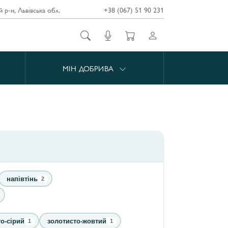
й р-н, Львівська обл.
+38 (067) 51 90 231
МІН ДОБРИВА
напівтінь
2
о-сірий
золотисто-жовтий
1
1