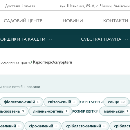
Доставка і оплата
вул. Шевченка, 89-А, с. Чишки, Львівськи
САДОВИЙ ЦЕНТР
НОВИНИ
КОНТАКТИ
ГОРЩИКИ ТА КАСЕТИ
СУБСТРАТ HAWITA
і рослини та трави
каріоптеріс/caryopteris
ти лише потрібні рослини
ОСВІТЛЕННЯ:
фіолетово-синій
світло-синій
сонце
1
1
10
РОЗМІР КВІТКИ:
нь-жовтень
липень-жовтень
маленький
3
1
1
-зелений
сіро-зелений
сріблясто-зелений
срібляст
1
1
1