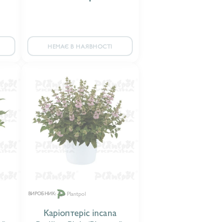
НЕМАЄ В НАЯВНОСТІ
Plantpol
ВИРОБНИК:
Каріоптеріс incana