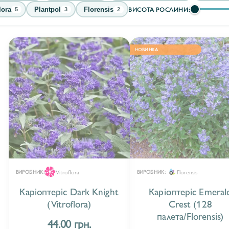
ВИСОТА РОСЛИНИ:
lora
Plantpol
Florensis
5
3
2
НОВИНКА
Vitroflora
Florensis
ВИРОБНИК:
ВИРОБНИК:
Каріоптеріс Dark Knight
Каріоптеріс Emeral
(Vitroflora)
Crest (128
палета/Florensis)
44.00 грн.