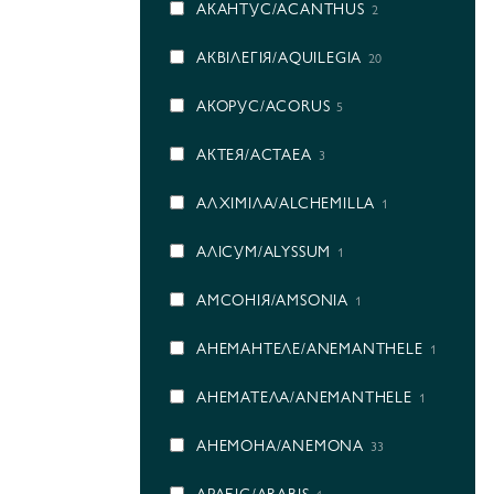
АКАНТУС/ACANTHUS
2
АКВІЛЕГІЯ/AQUILEGIA
20
АКОРУС/ACORUS
5
АКТЕЯ/ACTAEA
3
АЛХІМІЛА/ALCHEMILLA
1
АЛІСУМ/ALYSSUM
1
АМСОНІЯ/AMSONIA
1
АНЕМАНТЕЛЕ/ANEMANTHELE
1
АНЕМАТЕЛА/ANEMANTHELE
1
АНЕМОНА/ANEMONA
33
АРАБІС/ARABIS