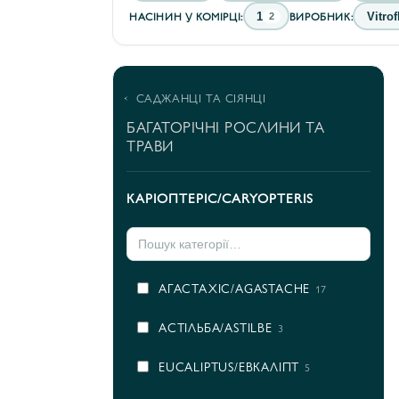
НАСІНИН У КОМІРЦІ:
ВИРОБНИК:
1
Vitrof
2
САДЖАНЦІ ТА СІЯНЦІ
БАГАТОРІЧНІ РОСЛИНИ ТА
ТРАВИ
КАРІОПТЕРІС/CARYOPTERIS
AГАСТАХІС/AGASTACHE
17
AСТІЛЬБА/ASTILBE
3
EUCALIPTUS/ЕВКАЛІПТ
5