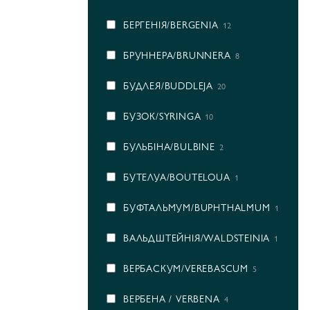
БЕРГЕНІЯ/BERGENIA
12
БРУННЕРА/BRUNNERA
8
БУДЛЕЯ/BUDDLEJA
20
БУЗОК/SYRINGA
10
БУЛЬБІНА/BULBINE
2
БУТЕЛУА/BOUTELOUA
1
БУФТАЛЬМУМ/BUPHTHALMUM
1
ВАЛЬДШТЕЙНІЯ/WALDSTEINIA
1
ВЕРБАСКУМ/VEREBASCUM
5
ВЕРБЕНА / VERBENA
4