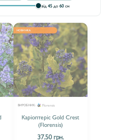
від
45
до
60
см
НОВИНКА
Florensis
ВИРОБНИК:
d
Каріоптеріс Gold Crest
(Florensis)
37.50 грн.