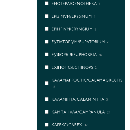
ЕНОТЕРА/OENOTHERA
1
ЕРІЗІМУМ/ERYSIMUM
1
ЕРІНГІУМ/ERYNGIUM
2
ЕУПАТОРІУМ/EUPATORIUM
7
ЕУФОРБІЯ/EUPHORBIA
26
ЕХІНОПС/ECHINOPS
2
КАЛАМАГРОСТІС/CALAMAGROSTIS
6
КАЛАМІНТА/CALAMINTHA
3
КАМПАНУЛА/CAMPANULA
29
КАРЕКС/CAREX
37