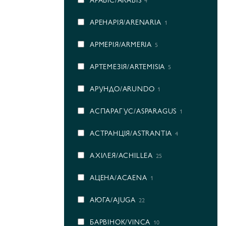
4
АРЕНАРІЯ/ARENARIA
1
АРМЕРІЯ/ARMERIA
5
АРТЕМЕЗІЯ/ARTEMISIA
5
АРУНДО/ARUNDO
1
АСПАРАГУС/ASPARAGUS
1
АСТРАНЦІЯ/ASTRANTIA
4
АХІЛЕЯ/ACHILLEA
25
АЦЕНА/ACAENA
1
АЮГА/AJUGA
22
БАРВІНОК/VINCA
10