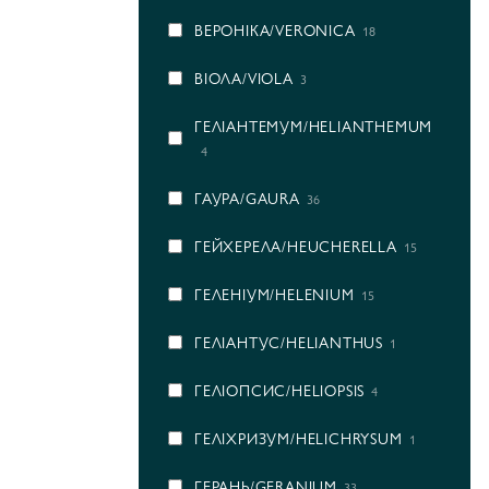
ВЕРОНІКА/VERONICA
18
ВІОЛА/VIOLA
3
ГEЛІАНТЕМУМ/HELIANTHEMUM
4
ГАУРА/GAURA
36
ГЕЙХЕРЕЛА/HEUCHERELLA
15
ГЕЛЕНІУМ/HELENIUM
15
ГЕЛІАНТУС/HELIANTHUS
1
ГЕЛІОПСИС/HELIOPSIS
4
ГЕЛІХРИЗУМ/HELICHRYSUM
1
ГЕРАНЬ/GERANIUM
33