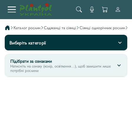
каталог рослин
саджанці та сіянці
сіянці однорічних рослин
Виберіть категорії
Підібрати за ознаками
Натисніть на ознаку (колір, освітлення…), щоб залишити лише
потрібні рослини