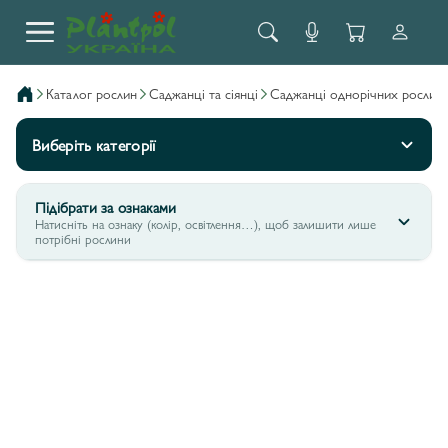
каталог рослин
саджанці та сіянці
саджанці однорічних рослин
Виберіть категорії
Підібрати за ознаками
Натисніть на ознаку (колір, освітлення…), щоб залишити лише
потрібні рослини