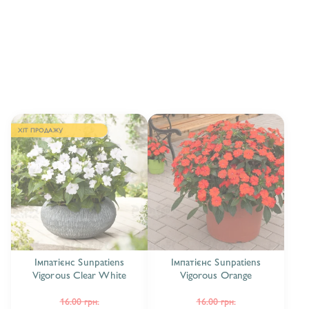
ІМПАТІЄНС SUNPATIENS COMPACT
12
ІМПАТІЄНС SUNPATIENS PATIO
4
ІМПАТІЄНС SUNPATIENS VIGOROUS
7
ХІТ ПРОДАЖУ
Імпатієнс Sunpatiens
Імпатієнс Sunpatiens
Vigorous Clear White
Vigorous Orange
16.00 грн.
16.00 грн.