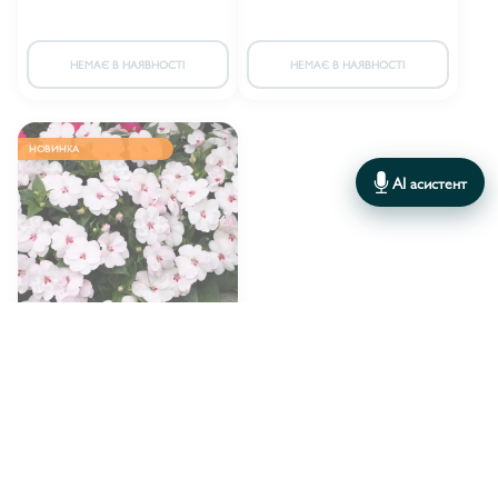
НЕМАЄ В НАЯВНОСТІ
НЕМАЄ В НАЯВНОСТІ
НОВИНКА
AI асистент
Імпатієнс Sunpatiens
Vigorous Sweetheart
16.00 грн.
15.00 грн.