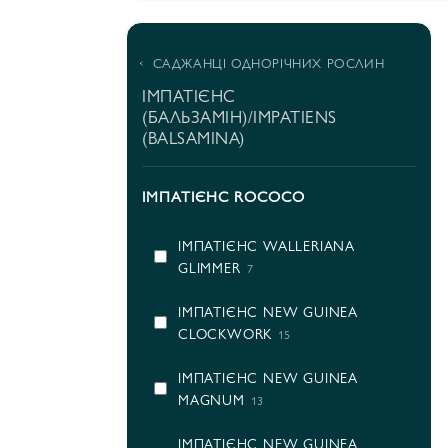
САДЖАНЦІ ОДНОРІЧНИХ РОСЛИН
ІМПАТІЄНС
(БАЛЬЗАМІН)/IMPATIENS
(BALSAMINA)
ІМПАТІЄНС ROCOCO
ІМПАТІЄНС WALLERIANA
GLIMMER
7
ІМПАТІЄНС NEW GUINEA
CLOCKWORK
15
ІМПАТІЄНС NEW GUINEA
MAGNUM
13
ІМПАТІЄНС NEW GUINEA