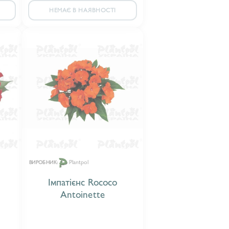
НЕМАЄ В НАЯВНОСТІ
Plantpol
ВИРОБНИК:
Імпатієнс Roсoсo
Antoinette