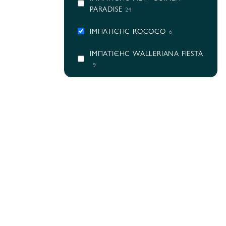
PARADISE
24
ІМПАТІЄНС ROCOCO
6
ІМПАТІЄНС WALLERIANA FIESTA
9