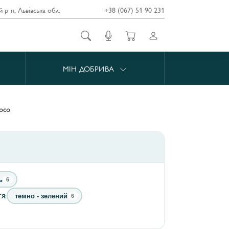
й р-н, Львівська обл.
+38 (067) 51 90 231
МІН ДОБРИВА
coco
ь
6
Я:
темно - зелений
6