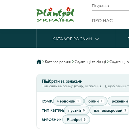
Пакування
ПРО НАС
КАТАЛОГ РОСЛИН
каталог рослин
саджанці та сіянці
саджанці 
Підібрати за ознаками
Натисніть на ознаку (колір, освітлення…), щоб залиши
КОЛІР:
червоний
білий
рожевий
2
1
ТИП КВІТКИ:
пустий
напівмахровий
5
1
ВИРОБНИК:
Plantpol
6