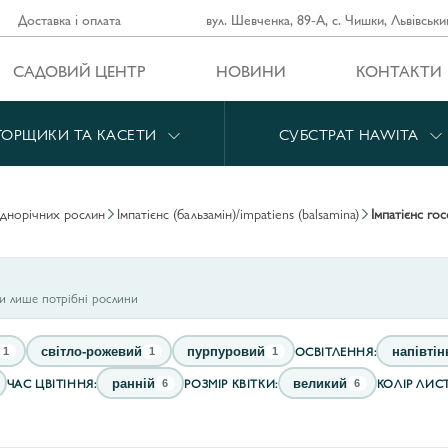
Доставка і оплата
вул. Шевченка, 89-А, с. Чишки, Львівськи
САДОВИЙ ЦЕНТР
НОВИНИ
КОНТАКТИ
ГОРЩИКИ ТА КАСЕТИ
СУБСТРАТ HAWITA
однорічних рослин
імпатієнс (бальзамін)/impatiens (balsamina)
імпатієнс ro
ти лише потрібні рослини
ОСВІТЛЕННЯ:
світло-рожевий
пурпуровий
напівтін
1
1
1
ЧАС ЦВІТІННЯ:
РОЗМІР КВІТКИ:
КОЛІР ЛИСТ
ранній
великий
6
6