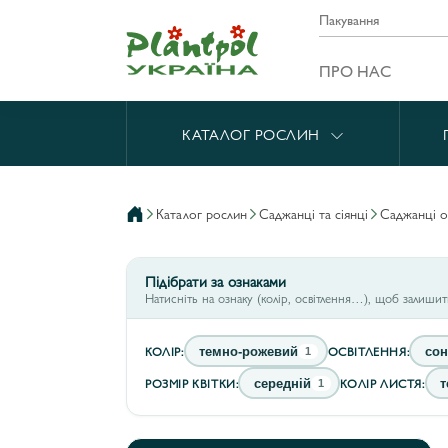
Пакування
ПРО НАС
КАТАЛОГ РОСЛИН
каталог рослин
саджанці та сіянці
саджанці 
Підібрати за ознаками
Натисніть на ознаку (колір, освітлення…), щоб залиши
КОЛІР:
ОСВІТЛЕННЯ:
темно-рожевий
сон
1
РОЗМІР КВІТКИ:
КОЛІР ЛИСТЯ:
середній
т
1