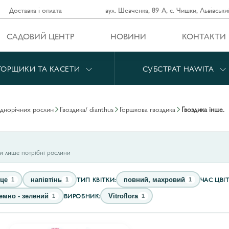
Доставка і оплата
вул. Шевченка, 89-А, с. Чишки, Львівськи
САДОВИЙ ЦЕНТР
НОВИНИ
КОНТАКТИ
ГОРЩИКИ ТА КАСЕТИ
СУБСТРАТ HAWITA
однорічних рослин
гвоздика/ dianthus
горшкова гвоздика
гвоздика інше.
ти лише потрібні рослини
ТИП КВІТКИ:
ЧАС ЦВІТ
це
напівтінь
повний, махровий
1
1
1
ВИРОБНИК:
емно - зелений
Vitroflora
1
1