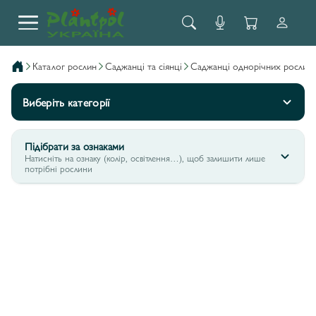
каталог рослин
саджанці та сіянці
саджанці однорічних рослин
Виберіть категорії
Підібрати за ознаками
Натисніть на ознаку (колір, освітлення…), щоб залишити лише
потрібні рослини