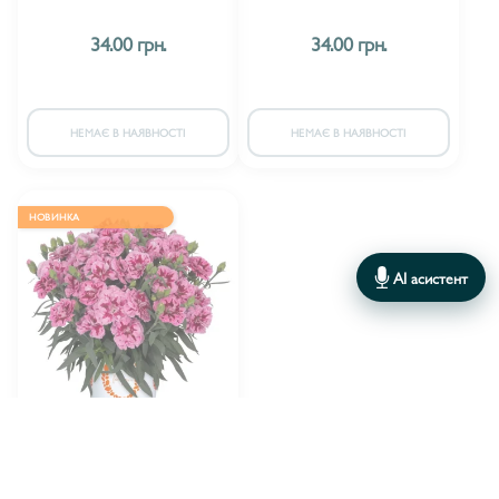
ГВОЗДИКА SUPER TROUPER
3
34.00 грн.
34.00 грн.
ГВОЗДИКА ІНШЕ.
1
НЕМАЄ В НАЯВНОСТІ
НЕМАЄ В НАЯВНОСТІ
НОВИНКА
AI асистент
Vitroflora
ВИРОБНИК:
Гвоздика Arabella Pink