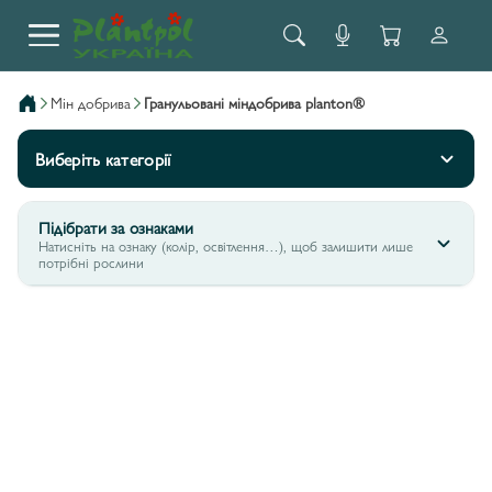
мін добрива
гранульовані міндобрива planton®
Виберіть категорії
Підібрати за ознаками
Натисніть на ознаку (колір, освітлення…), щоб залишити лише
потрібні рослини