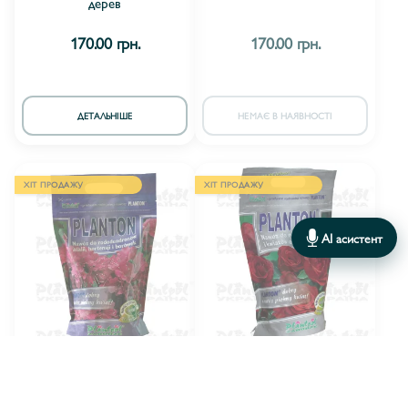
дерев
170.00 грн.
170.00 грн.
ДЕТАЛЬНІШЕ
НЕМАЄ В НАЯВНОСТІ
ХІТ ПРОДАЖУ
ХІТ ПРОДАЖУ
AI асистент
Plantpol
Plantpol
ВИРОБНИК:
ВИРОБНИК:
PLANTON® для
PLANTON® для троянд та