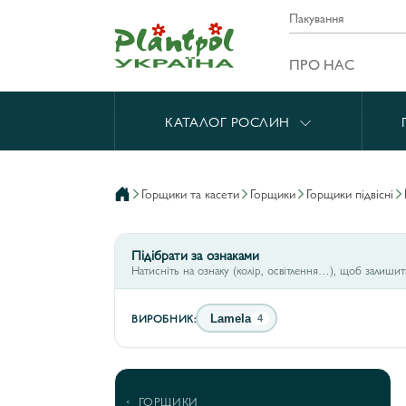
Пакування
ПРО НАС
КАТАЛОГ РОСЛИН
горщики та касети
горщики
горщики підвісні
Підібрати за ознаками
Натисніть на ознаку (колір, освітлення…), щоб залиши
ВИРОБНИК:
Lamela
4
ГОРЩИКИ