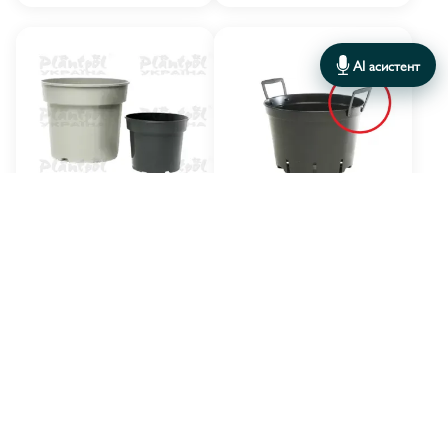
AI асистент
Sterna (Польща)
Sterna (Польща)
ВИРОБНИК:
ВИРОБНИК:
Горщик SK 29
Ручка DS
ДЕТАЛЬНІШЕ
ДЕТАЛЬНІШЕ