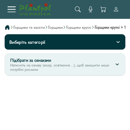
горщики та касети
горщики
горщики круглі
горщики круглі > 1 л
Виберіть категорії
Підібрати за ознаками
Натисніть на ознаку (колір, освітлення…), щоб залишити лише
потрібні рослини
ГОРЩИКИ КРУГЛІ > 1 Л
10