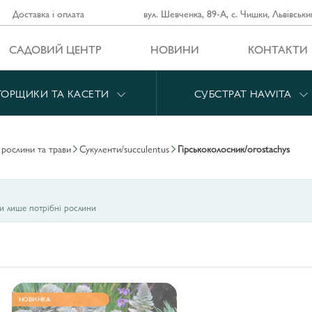
Доставка і оплата
вул. Шевченка, 89-А, с. Чишки, Львівськи
САДОВИЙ ЦЕНТР
НОВИНИ
КОНТАКТИ
ГОРЩИКИ ТА КАСЕТИ
СУБСТРАТ HAWITA
і рослини та трави
сукуленти/succulentus
гірськоколосник/orostachys
ти лише потрібні рослини
НОВИНКА