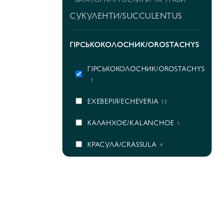
СУКУЛЕНТИ/SUCCULENTUS
ГІРСЬКОКОЛОСНИК/OROSTACHYS
ГІРСЬКОКОЛОСНИК/OROSTACHYS
1
ЕХЕВЕРІЯ/ECHEVERIA
13
КАЛАНХОЄ/KALANCHOE
1
КРАСУЛА/CRASSULA
4