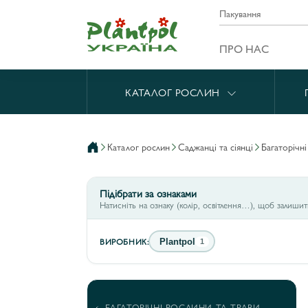
Пакування
ПРО НАС
КАТАЛОГ РОСЛИН
каталог рослин
саджанці та сіянці
багаторічн
Підібрати за ознаками
Натисніть на ознаку (колір, освітлення…), щоб залиши
ВИРОБНИК:
Plantpol
1
БАГАТОРІЧНІ РОСЛИНИ ТА ТРАВИ