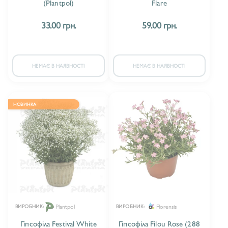
(Plantpol)
Flare
БУФТАЛЬМУМ/BUPHTHALMUM
1
33.00 грн.
59.00 грн.
ВАЛЬДШТЕЙНІЯ/WALDSTEINIA
1
ВЕРБАСКУМ/VEREBASCUM
5
НЕМАЄ В НАЯВНОСТІ
НЕМАЄ В НАЯВНОСТІ
ВЕРБЕНА / VERBENA
4
ВЕРОНІКА/VERONICA
18
НОВИНКА
ВІОЛА/VIOLA
3
ГEЛІАНТЕМУМ/HELIANTHEMUM
4
ГАУРА/GAURA
36
ГЕЙХЕРЕЛА/HEUCHERELLA
15
Plantpol
Florensis
ВИРОБНИК:
ВИРОБНИК:
ГЕЛЕНІУМ/HELENIUM
15
Гіпсофіла Festival White
Гіпсофіла Filou Rose (288