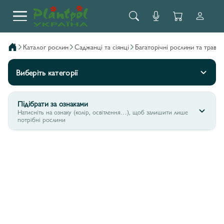
каталог рослин
саджанці та сіянці
багаторічні рослини та трави
Виберіть категорії
Підібрати за ознаками
Натисніть на ознаку (колір, освітлення…), щоб залишити лише
потрібні рослини