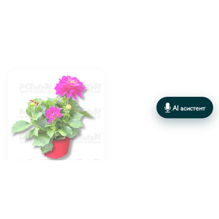
ГЛЕХОМА ХЕДЕРА
1
ГІПОЕСТЕС В АСОРТИМЕНТІ
1
ДІХОНДРА
1
КАЛІБРАХОА В АСОРТИМЕНТІ
1
КОЛЕУС В АСОРТИМЕНТІ
2
AI асистент
ЛОБЕЛІЯ В АСОРТИМЕНТІ
2
ЛОБУЛАРІЯ КВІТУЧА
1
ОСТЕОСПЕРМУМ
1
Плантпол-Україна
ПЕЛАРГОНІЯ В АСОРТИМЕНТІ
ВИРОБНИК:
4
Георгіна-12
ПЕТУНІЯ
1