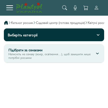
каталог рослин
садовий центр (готова продукція)
квітучі росл
Виберіть категорії
Підібрати за ознаками
Натисніть на ознаку (колір, освітлення…), щоб залишити лише
потрібні рослини