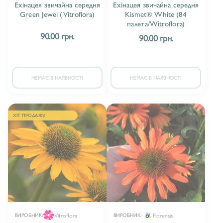
Ехінацея звичайна середня
Ехінацея звичайна середня
Green Jewel (Vitroflora)
Kismet® White (84
палета/Witroflora)
90.00 грн.
90.00 грн.
НЕМАЄ В НАЯВНОСТІ
НЕМАЄ В НАЯВНОСТІ
ХІТ ПРОДАЖУ
Vitroflora
Florensis
ВИРОБНИК:
ВИРОБНИК: