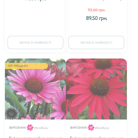
92.60 грн.
89.50 грн.
НЕМАЄ В НАЯВНОСТІ
НЕМАЄ В НАЯВНОСТІ
ХІТ ПРОДАЖУ
Vitroflora
Vitroflora
ВИРОБНИК:
ВИРОБНИК:
Ехінацея звичайна середня
Ехінацея звичайна середня