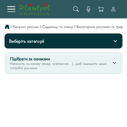
каталог рослин
саджанці та сіянці
багаторічні рослини та трави
Виберіть категорії
Підібрати за ознаками
Натисніть на ознаку (колір, освітлення…), щоб залишити лише
потрібні рослини