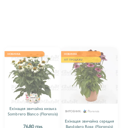
ЕХІНАЦЕЯ ЗВИЧАЙНА ВИСОКА/ECHINACEA
STANDART & TALL
11
ЕХІНАЦЕЯ ЗВИЧАЙНА НИЗЬКА/ECHINACEA
STANDART & SHORT
38
ЕХІНАЦЕЯ ЗВИЧАЙНА СЕРЕДНЯ/ECHINACEA
STANDART & MEDIUM
26
НОВИНКА
НОВИНКА
ХІТ ПРОДАЖУ
Ехінацея звичайна низька
Florensis
ВИРОБНИК:
Sombrero Blanco (Florensis)
Ехінацея звичайна середня
76.80 грн.
Bandolero Rose (Florensis)