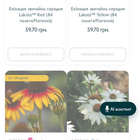
Ехінацея звичайна середня
Ехінацея звичайна середня
Lakota™ Red (84
Lakota™ Yellow (84
палета/Florensis)
палета/Florensis)
59.70 грн.
59.70 грн.
НЕМАЄ В НАЯВНОСТІ
НЕМАЄ В НАЯВНОСТІ
ХІТ ПРОДАЖУ
AI асистент