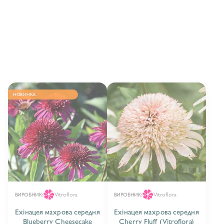
ЕХІНАЦЕЯ МАХРОВА ВИСОКА/ECHINACEA
DOUBLE & TALL
3
ЕХІНАЦЕЯ МАХРОВА НИЗЬКА/ECHINACEA
DOUBLE & SHORT
12
ЕХІНАЦЕЯ МАХРОВА СЕРЕДНЯ/ECHINACEA
DOUBLE & MEDIUM
5
НОВИНКА
Vitroflora
Vitroflora
ВИРОБНИК:
ВИРОБНИК:
Ехінацея махрова середня
Ехінацея махрова середня
Blueberry Cheesecake
Cherry Fluff (Vitroflora)