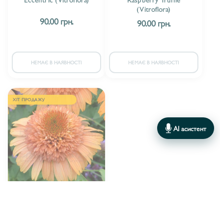
(Vitroflora)
90.00 грн.
90.00 грн.
НЕМАЄ В НАЯВНОСТІ
НЕМАЄ В НАЯВНОСТІ
ХІТ ПРОДАЖУ
AI асистент
Vitroflora
ВИРОБНИК:
Ехінацея махрова середня