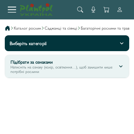
каталог рослин
саджанці та сіянці
багаторічні рослини та трави
Виберіть категорії
Підібрати за ознаками
Натисніть на ознаку (колір, освітлення…), щоб залишити лише
потрібні рослини