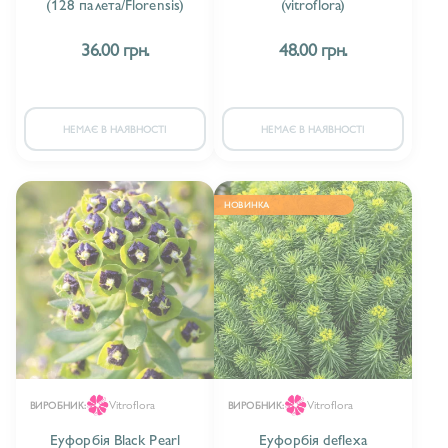
(128 палета/Florensis)
(vitroflora)
БУФТАЛЬМУМ/BUPHTHALMUM
1
36.00 грн.
48.00 грн.
ВАЛЬДШТЕЙНІЯ/WALDSTEINIA
1
ВЕРБАСКУМ/VEREBASCUM
5
НЕМАЄ В НАЯВНОСТІ
НЕМАЄ В НАЯВНОСТІ
ВЕРБЕНА / VERBENA
4
ВЕРОНІКА/VERONICA
18
НОВИНКА
ВІОЛА/VIOLA
3
ГEЛІАНТЕМУМ/HELIANTHEMUM
4
ГАУРА/GAURA
36
ГЕЙХЕРЕЛА/HEUCHERELLA
15
Vitroflora
Vitroflora
ВИРОБНИК:
ВИРОБНИК:
ГЕЛЕНІУМ/HELENIUM
15
Еуфорбія Black Pearl
Еуфорбія deflexa