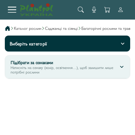
каталог рослин
саджанці та сіянці
багаторічні рослини та трави
Виберіть категорії
Підібрати за ознаками
Натисніть на ознаку (колір, освітлення…), щоб залишити лише
потрібні рослини