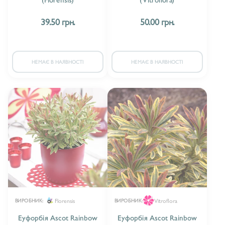
АХІЛЕЯ/ACHILLEA
25
39.50 грн.
50.00 грн.
АЦЕНА/ACAENA
1
АЮГА/AJUGA
22
НЕМАЄ В НАЯВНОСТІ
НЕМАЄ В НАЯВНОСТІ
БАРВІНОК/VINCA
10
БЕРГЕНІЯ/BERGENIA
12
БРУННЕРА/BRUNNERA
8
БУДЛЕЯ/BUDDLEJA
20
БУЗОК/SYRINGA
10
БУЛЬБІНА/BULBINE
2
Florensis
Vitroflora
ВИРОБНИК:
ВИРОБНИК:
БУТЕЛУА/BOUTELOUA
1
Еуфорбія Ascot Rainbow
Еуфорбія Ascot Rainbow