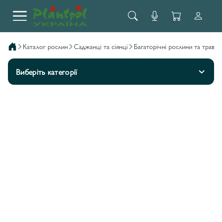
каталог рослин
саджанці та сіянці
багаторічні рослини та трави
Виберіть категорії
AГАСТАХІС/AGASTACHE
17
AСТІЛЬБА/ASTILBE
3