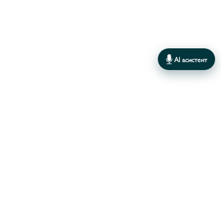
АНЕМОНА/ANEMONA
33
АРАБІС/ARABIS
4
АРЕНАРІЯ/ARENARIA
1
AI асистент
АРМЕРІЯ/ARMERIA
5
АРТЕМЕЗІЯ/ARTEMISIA
5
АРУНДО/ARUNDO
1
АСПАРАГУС/ASPARAGUS
1
В даному каталозі поки немає товарів
АСТРАНЦІЯ/ASTRANTIA
4
АХІЛЕЯ/ACHILLEA
25
АЦЕНА/ACAENA
1