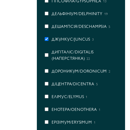
ГІПСОФІЛА/GYPSOPHILA
13
ДЕЛЬФІНІУМ/DELPHINITY
19
ДЕШАМПСІЯ/DESCHAMPSIA
5
ДЖУНКУС/JUNCUS
3
ДИГІТАЛІС/DIGITALIS
(НАПЕРСТЯНКА)
22
ДОРОНИКУМ/DORONICUM
2
ДІЦЕНТРА/DICENTRA
5
ЕЛІМУС/ELYMUS
1
ЕНОТЕРА/OENOTHERA
1
ЕРІЗІМУМ/ERYSIMUM
1