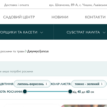
Доставка і оплата
вул. Шевченка, 89-А, с. Чишки, Львівськи
САДОВИЙ ЦЕНТР
НОВИНИ
КОНТАКТИ
ГОРЩИКИ ТА КАСЕТИ
СУБСТРАТ HAWITA
і рослини та трави
джункус/juncus
ти лише потрібні рослини
ЦВІТІННЯ:
КОЛІР ЛИСТЯ:
липень-вересень
темно - зелений
1
1
від
40
до
60
см
ОТА РОСЛИНИ: