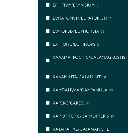
ЕРІНГІУМ/ERYNGIUM
2
ЕУПАТОРІУМ/EUPATORIUM
7
ЕУФОРБІЯ/EUPHORBIA
26
ЕХІНОПС/ECHINOPS
2
КАЛАМАГРОСТІС/CALAMAGROSTIS
6
КАЛАМІНТА/CALAMINTHA
3
КАМПАНУЛА/CAMPANULA
29
КАРЕКС/CAREX
37
КАРІОПТЕРІС/CARYOPTERIS
10
КАТАНАНХЕ/CATANANCHE
1