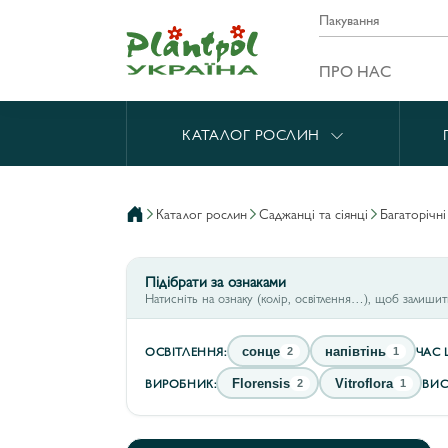
Пакування
ПРО НАС
КАТАЛОГ РОСЛИН
каталог рослин
саджанці та сіянці
багаторічн
Підібрати за ознаками
Натисніть на ознаку (колір, освітлення…), щоб залиши
ОСВІТЛЕННЯ:
ЧАС 
сонце
напівтінь
2
1
ВИРОБНИК:
ВИС
Florensis
Vitroflora
2
1