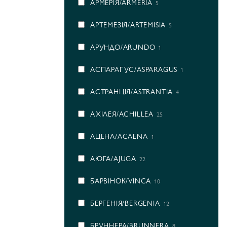
АРМЕРІЯ/ARMERIA
5
АРТЕМЕЗІЯ/ARTEMISIA
5
АРУНДО/ARUNDO
1
АСПАРАГУС/ASPARAGUS
1
АСТРАНЦІЯ/ASTRANTIA
4
АХІЛЕЯ/ACHILLEA
25
АЦЕНА/ACAENA
1
АЮГА/AJUGA
22
БАРВІНОК/VINCA
10
БЕРГЕНІЯ/BERGENIA
12
БРУННЕРА/BRUNNERA
8