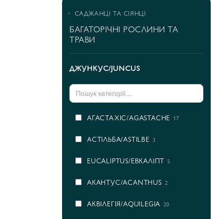
САДЖАНЦІ ТА СІЯНЦІ
БАГАТОРІЧНІ РОСЛИНИ ТА
ТРАВИ
ДЖУНКУС/JUNCUS
AГАСТАХІС/AGASTACHE
17
AСТІЛЬБА/ASTILBE
3
EUCALIPTUS/ЕВКАЛІПТ
5
АКАНТУС/ACANTHUS
2
АКВІЛЕГІЯ/AQUILEGIA
20