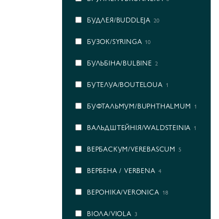
БУДЛЕЯ/BUDDLEJA
20
БУЗОК/SYRINGA
10
БУЛЬБІНА/BULBINE
2
БУТЕЛУА/BOUTELOUA
1
БУФТАЛЬМУМ/BUPHTHALMUM
1
ВАЛЬДШТЕЙНІЯ/WALDSTEINIA
1
ВЕРБАСКУМ/VEREBASCUM
5
ВЕРБЕНА / VERBENA
4
ВЕРОНІКА/VERONICA
18
ВІОЛА/VIOLA
3