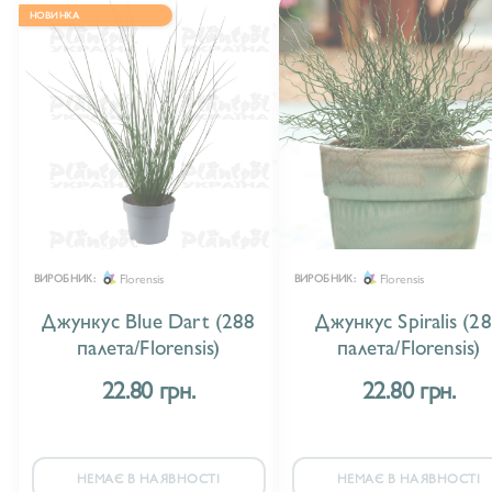
НОВИНКА
Florensis
Florensis
ВИРОБНИК:
ВИРОБНИК:
Джункус Blue Dart (288
Джункус Spiralis (2
палета/Florensis)
палета/Florensis)
22.80 грн.
22.80 грн.
НЕМАЄ В НАЯВНОСТІ
НЕМАЄ В НАЯВНОСТІ