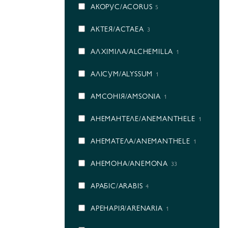
АКОРУС/ACORUS
5
АКТЕЯ/ACTAEA
3
АЛХІМІЛА/ALCHEMILLA
1
АЛІСУМ/ALYSSUM
1
АМСОНІЯ/AMSONIA
1
АНЕМАНТЕЛЕ/ANEMANTHELE
1
АНЕМАТЕЛА/ANEMANTHELE
1
АНЕМОНА/ANEMONA
33
АРАБІС/ARABIS
4
АРЕНАРІЯ/ARENARIA
1