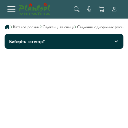
каталог рослин
саджанці та сіянці
саджанці однорічних рослин
Виберіть категорії
АГЕРАТУМ/AGERATUM
5
АГРОСТІС/AGROSTIS
1