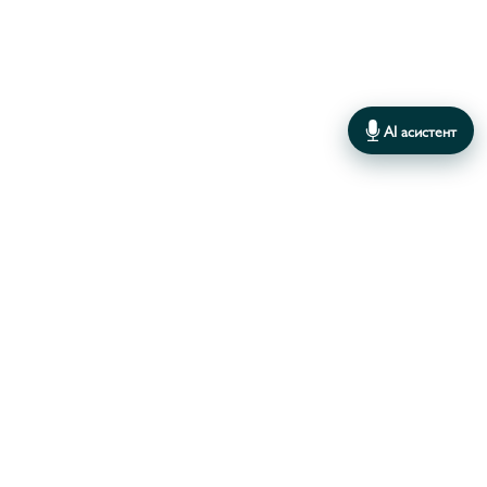
ГАЗАНІЯ/ GAZANIA
2
ГАУРА/ GAURA
3
ГЕЛІОТРОП/HELIOTROPIUM
6
AI асистент
ГЕЛІХРИЗУМ/ HELICHRYSUM
7
ГЛЕХОМА/GLECHOMA
2
ГІБІСКУС/HIBISCUS
14
ГІПОЕСТЕС/HYPOESTES
4
В даному каталозі поки немає товарів
ГІПСОФІЛА/ GYPSZOPHILA
1
ДЖЕЙМСБРІТТЕНІЯ/JAMESBRITTENIA
4
ДИПЛАДЕНІЯ (СУНДАВІЛ)/DIPLADENIA
(SUNDAVILLE)
16