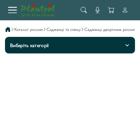
каталог рослин
саджанці та сіянці
саджанці дворічних рослин
Виберіть категорії
ДЕКОРАТИВНА КАПУСТА BRASSICA OLERACEA
KING F1
0