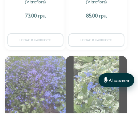
(Vitroflora)
(Vitroflora)
БУФТАЛЬМУМ/BUPHTHALMUM
1
73.00 грн.
85.00 грн.
ВАЛЬДШТЕЙНІЯ/WALDSTEINIA
1
ВЕРБАСКУМ/VEREBASCUM
5
НЕМАЄ В НАЯВНОСТІ
НЕМАЄ В НАЯВНОСТІ
ВЕРБЕНА / VERBENA
4
ВЕРОНІКА/VERONICA
18
ВІОЛА/VIOLA
3
AI асистент
ГEЛІАНТЕМУМ/HELIANTHEMUM
4
ГАУРА/GAURA
36
ГЕЙХЕРЕЛА/HEUCHERELLA
15
Vitroflora
Vitroflora
ВИРОБНИК:
ВИРОБНИК:
ГЕЛЕНІУМ/HELENIUM
15
Бруннера Silver Heart
Бруннера Variegata