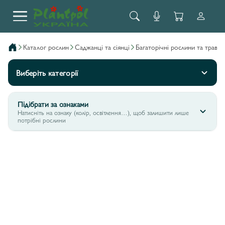
каталог рослин
саджанці та сіянці
багаторічні рослини та трави
Виберіть категорії
Підібрати за ознаками
Натисніть на ознаку (колір, освітлення…), щоб залишити лише
потрібні рослини