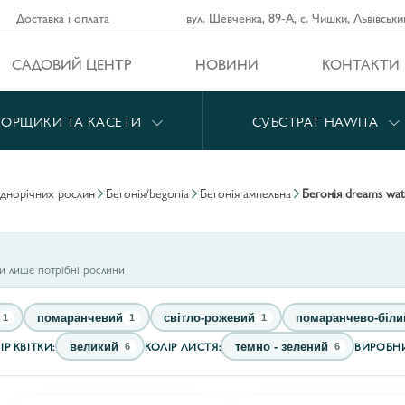
Доставка і оплата
вул. Шевченка, 89-А, с. Чишки, Львівськи
САДОВИЙ ЦЕНТР
НОВИНИ
КОНТАКТИ
ГОРЩИКИ ТА КАСЕТИ
СУБСТРАТ HAWITA
однорічних рослин
бегонія/begonia
бегонія ампельна
бегонія dreams wat
ти лише потрібні рослини
помаранчевий
світло-рожевий
помаранчево-біли
1
1
1
ІР КВІТКИ:
КОЛІР ЛИСТЯ:
ВИРОБНИ
великий
темно - зелений
6
6