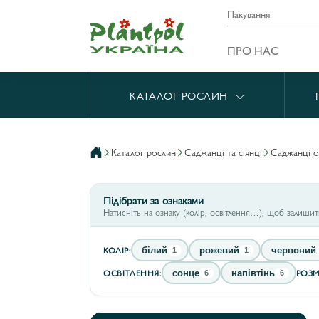
Пакування
ПРО НАС
КАТАЛОГ РОСЛИН
каталог рослин
саджанці та сіянці
саджанці 
Підібрати за ознаками
Натисніть на ознаку (колір, освітлення…), щоб залиши
КОЛІР:
білий
рожевий
червоний
1
1
ОСВІТЛЕННЯ:
РОЗМ
сонце
напівтінь
6
6