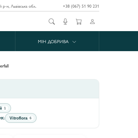
й р-н, Львівська обл.
+38 (067) 51 90 231
МІН ДОБРИВА
erfall
й
1
К:
Vitroflora
6